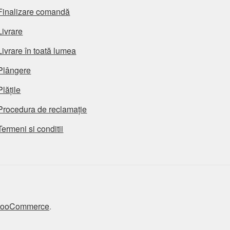
Finalizare comandă
Livrare
Livrare în toată lumea
Plângere
Plățile
Procedura de reclamație
Termeni si conditii
 WooCommerce
.