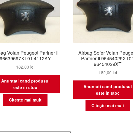
bag Volan Peugeot Partner II
Airbag Șofer Volan Peuge
96639597XT01 4112KY
Partner II 96454029XT0
96454029XT
182,00
lei
182,00
lei
Anuntati cand produsul
Anuntati cand produsul
este in stoc
este in stoc
Citește mai mult
Citește mai mult