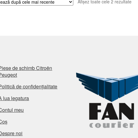
Sor
Afișez toate cele 2 rezultate
du
cel
ma
rec
Piese de schimb Citroën
Peugeot
Politică de confidențialitate
A lua legatura
Contul meu
Coș
Despre noi