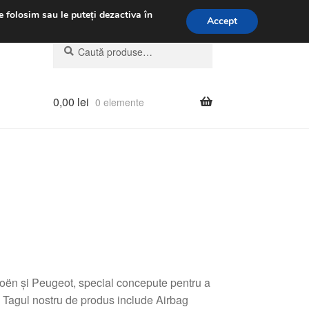
.m.
031 229 6816
e folosim sau le puteți dezactiva în
Accept
Caută
Caută
după:
0,00
lei
0 elemente
roën și Peugeot, special concepute pentru a
ă. Tagul nostru de produs include Airbag