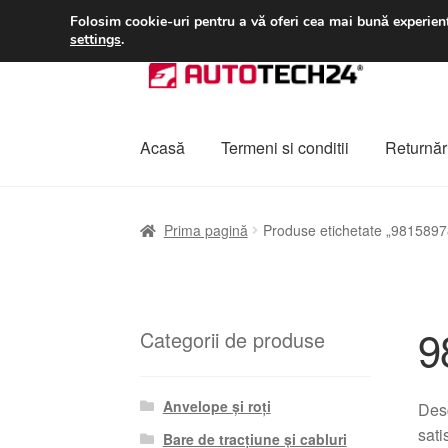
LIVRARE de la 33 lei
Folosim cookie-uri pentru a vă oferi cea mai bună experienț
settings
.
Sari
Sari
la
la
navigare
conținut
Acasă
Termeni si conditii
Returnări
Prima pagină
A lua legatura
Contul meu
Co
Prima pagină
Produse etichetate „981589
Plângere
Plățile
Politică de confidențialitat
9
Categorii de produse
Anvelope și roți
Desc
sati
Bare de tracțiune și cabluri