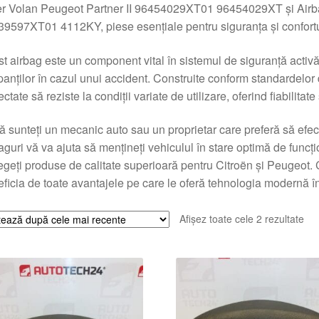
r Volan Peugeot Partner II 96454029XT01 96454029XT și Airba
9597XT01 4112KY, piese esențiale pentru siguranța și confort
t airbag este un component vital în sistemul de siguranță activă
anților în cazul unui accident. Construite conform standardelor d
ectate să reziste la condiții variate de utilizare, oferind fiabilitat
 sunteți un mecanic auto sau un proprietar care preferă să efect
aguri vă va ajuta să mențineți vehiculul în stare optimă de funcți
egeți produse de calitate superioară pentru Citroën și Peugeot. 
ficia de toate avantajele pe care le oferă tehnologia modernă î
Sor
Afișez toate cele 2 rezultate
du
cel
ma
rec