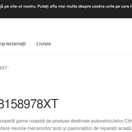
luni-vineri 9 a.m. - 4 p
ă pe site-ul nostru.
Puteți afla mai multe despre cookie-urile pe care l
 şi reclamații
Livrare
ș
Despre noi
Finalizare comandă
Livrare
Livrare în toată lumea
78XT”
e
Procedura de reclamație
Termeni si conditii
8158978XT
operiți gama noastră de produse destinate autovehiculelor Cit
sface nevoile mecanicilor auto și pasionaților de reparații acas