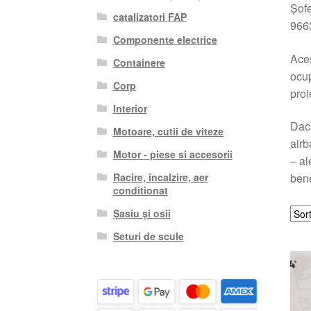
Șofe
catalizatori FAP
9663
Componente electrice
Aces
Containere
ocup
Corp
proi
Interior
Dacă
Motoare, cutii de viteze
airb
Motor - piese si accesorii
– al
Racire, incalzire, aer
bene
conditionat
Șasiu și osii
Seturi de scule