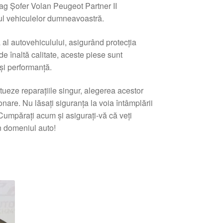
g Șofer Volan Peugeot Partner II
ul vehiculelor dumneavoastră.
 al autovehiculului, asigurând protecția
e înaltă calitate, aceste piese sunt
e și performanță.
ueze reparațiile singur, alegerea acestor
onare. Nu lăsați siguranța la voia întâmplării
Cumpărați acum și asigurați-vă că veți
n domeniul auto!
tat
pă
e
i
ente