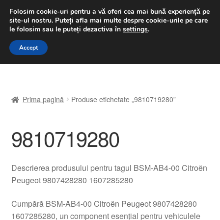
LIVRARE de la 33 lei
Folosim cookie-uri pentru a vă oferi cea mai bună experiență pe
site-ul nostru.
Puteți afla mai multe despre cookie-urile pe care
luni-vineri 9 a.m. - 4 p.m.
031 229 6816
le folosim sau le puteți dezactiva în
settings
.
Sari
Sari
Accept
Meniu
la
la
navigare
conținut
Prima pagină
Prima pagină
Produse etichetate „9810719280”
A lua legatura
9810719280
Contul meu
Coș
Descrierea produsului pentru tagul BSM-AB4-00 Citroën
Peugeot 9807428280 1607285280
Despre noi
Cumpără BSM-AB4-00 Citroën Peugeot 9807428280
Finalizare comandă
1607285280, un component esențial pentru vehiculele