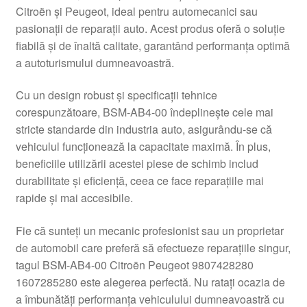
Citroën și Peugeot, ideal pentru automecanici sau
Livrare
pasionații de reparații auto. Acest produs oferă o soluție
fiabilă și de înaltă calitate, garantând performanța optimă
Livrare în toată lumea
a autoturismului dumneavoastră.
Cu un design robust și specificații tehnice
Plângere
corespunzătoare, BSM-AB4-00 îndeplinește cele mai
stricte standarde din industria auto, asigurându-se că
Plățile
vehiculul funcționează la capacitate maximă. În plus,
beneficiile utilizării acestei piese de schimb includ
Politică de confidențialitate
durabilitate și eficiență, ceea ce face reparațiile mai
rapide și mai accesibile.
Procedura de reclamație
Fie că sunteți un mecanic profesionist sau un proprietar
Termeni si conditii
de automobil care preferă să efectueze reparațiile singur,
tagul BSM-AB4-00 Citroën Peugeot 9807428280
1607285280 este alegerea perfectă. Nu ratați ocazia de
a îmbunătăți performanța vehiculului dumneavoastră cu