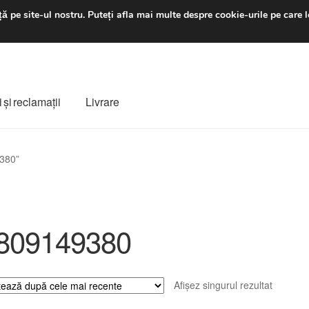
luni-vineri 9 a.m. - 4 p
ă pe site-ul nostru.
Puteți afla mai multe despre cookie-urile pe care l
 şi reclamații
Livrare
ș
Despre noi
Finalizare comandă
Livrare
Livrare în toată lumea
9380”
e
Procedura de reclamație
Termeni si conditii
809149380
Afișez singurul rezultat