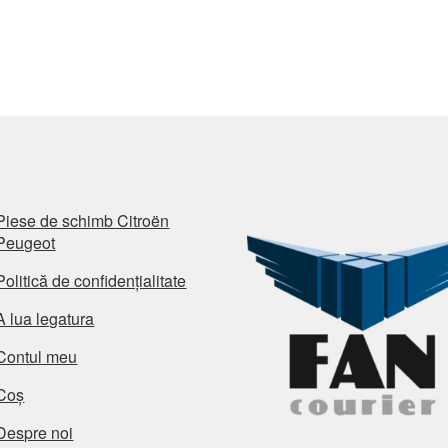
Piese de schimb Citroën
Peugeot
Politică de confidențialitate
A lua legatura
Contul meu
Coș
Despre noi