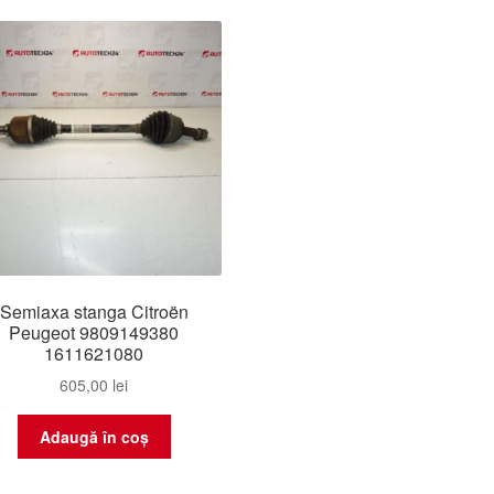
Semiaxa stanga Citroën
Peugeot 9809149380
1611621080
605,00
lei
Adaugă în coș