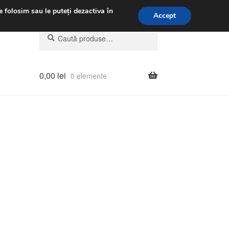
.m.
031 229 6816
e folosim sau le puteți dezactiva în
Accept
Caută
Caută
după:
0,00
lei
0 elemente