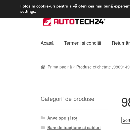
LIVRARE de la 33 lei
Folosim cookie-uri pentru a vă oferi cea mai bună experienț
settings
.
Sari
Sari
la
la
navigare
conținut
Acasă
Termeni si conditii
Returnări
Prima pagină
A lua legatura
Contul meu
Co
Prima pagină
Produse etichetate „980914
Plângere
Plățile
Politică de confidențialitat
9
Categorii de produse
Anvelope și roți
Bare de tracțiune și cabluri