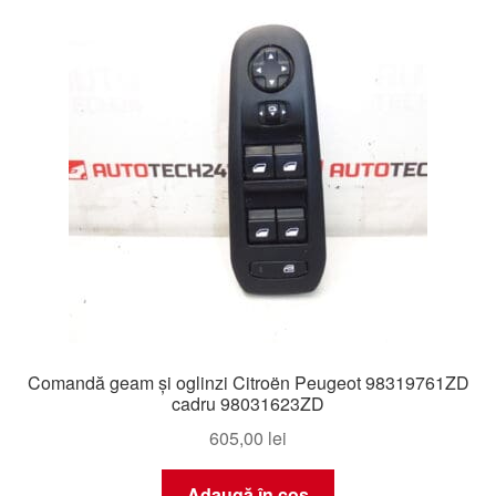
Livrare
Livrare în toată lumea
Plângere
Plățile
Politică de confidențialitate
Procedura de reclamație
Comandă geam și oglinzi Citroën Peugeot 98319761ZD
Termeni si conditii
cadru 98031623ZD
605,00
lei
Adaugă în coș