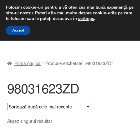
LIVRARE de la 33 lei
Folosim cookie-uri pentru a vă oferi cea mai bună experiență pe
site-ul nostru.
Puteți afla mai multe despre cookie-urile pe care
luni-vineri 9 a.m. - 4 p.m.
031 229 6816
le folosim sau le puteți dezactiva în
settings
.
Sari
Sari
Accept
Meniu
la
la
navigare
conținut
Prima pagină
Prima pagină
Produse etichetate „98031623ZD”
A lua legatura
98031623ZD
Contul meu
Coș
Despre noi
Afișez singurul rezultat
Finalizare comandă