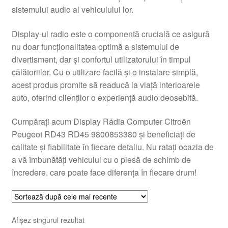
sistemului audio al vehiculului lor.
Livrare
Display-ul radio este o componentă crucială ce asigură
Livrare în toată lumea
nu doar funcționalitatea optimă a sistemului de
divertisment, dar și confortul utilizatorului în timpul
Plângere
călătoriilor. Cu o utilizare facilă și o instalare simplă,
acest produs promite să readucă la viață interioarele
auto, oferind clienților o experiență audio deosebită.
Plățile
Cumpărați acum Display Rádia Computer Citroën
Politică de confidențialitate
Peugeot RD43 RD45 9800853380 și beneficiați de
calitate și fiabilitate în fiecare detaliu. Nu ratați ocazia de
Procedura de reclamație
a vă îmbunătăți vehiculul cu o piesă de schimb de
încredere, care poate face diferența în fiecare drum!
Termeni si conditii
Afișez singurul rezultat