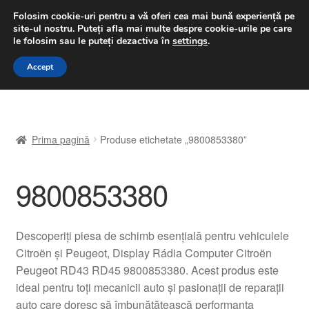
LIVRARE de la 33 lei
Folosim cookie-uri pentru a vă oferi cea mai bună experiență pe
site-ul nostru.
Puteți afla mai multe despre cookie-urile pe care
luni-vineri 9 a.m. - 4 p.m.
031 229 6816
le folosim sau le puteți dezactiva în
settings
.
Sari
Sari
Accept
Meniu
la
la
navigare
conținut
Prima pagină
Prima pagină
Produse etichetate „9800853380”
A lua legatura
9800853380
Contul meu
Coș
Descoperiți piesa de schimb esențială pentru vehiculele
Citroën și Peugeot, Display Rádia Computer Citroën
Despre noi
Peugeot RD43 RD45 9800853380. Acest produs este
ideal pentru toți mecanicii auto și pasionații de reparații
Finalizare comandă
auto care doresc să îmbunătățească performanța