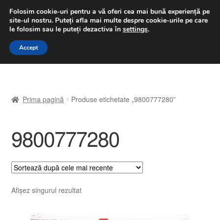
LIVRARE de la 33 lei
Folosim cookie-uri pentru a vă oferi cea mai bună experiență pe
site-ul nostru.
Puteți afla mai multe despre cookie-urile pe care
luni-vineri 9 a.m. - 4 p.m.
031 229 6816
le folosim sau le puteți dezactiva în
settings
.
Sari
Sari
Accept
Meniu
la
la
navigare
conținut
Prima pagină
Prima pagină
Produse etichetate „9800777280”
A lua legatura
9800777280
Contul meu
Coș
Despre noi
Afișez singurul rezultat
Finalizare comandă