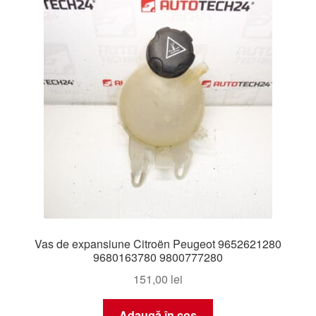
Livrare
Livrare în toată lumea
Plângere
Plățile
Politică de confidențialitate
Procedura de reclamație
Vas de expansiune Citroën Peugeot 9652621280
Termeni si conditii
9680163780 9800777280
151,00
lei
Adaugă în coș