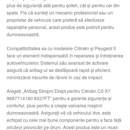
plus de siguranță atât pentru șoferi, cât și pentru cei din
Livrare
spate. Fie că sunteți un mecanic profesionist sau un
proprietar de vehicule care preferă să efectueze
Livrare în toată lumea
reparațiile personal, acest produs este potrivit pentru
dumneavoastră.
Plângere
Compatibilitatea sa cu modelele Citroën și Peugeot îl
face un element indispensabil în repararea și întreținerea
Plățile
autovehiculelor. Sistemul său avansat de activare
asigură că airbag-ul se desfășoară rapid și eficient,
Politică de confidențialitate
minimizând riscurile de rănire în caz de impact.
Procedura de reclamație
Alegeți „Airbag Stropní Drept pentru Citroën C5 X7
9687714180 8337FT” pentru a garanta siguranța și
Termeni si conditii
confortul, plus pentru a crește valoarea mașinii
dumneavoastră. Asigurați-vă că vehiculul dvs. este
echipat cu cele mai bune componente pentru a face față
oricăror provocări pe drum. Acest produs este un must-