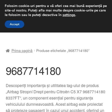
LIVRARE de la 33 lei
Folosim cookie-uri pentru a vă oferi cea mai bună experiență pe
site-ul nostru.
Puteți afla mai multe despre cookie-urile pe care
luni-vineri 9 a.m. - 4 p.m.
031 229 6816
le folosim sau le puteți dezactiva în
settings
.
Sari
Sari
Accept
Meniu
la
la
navigare
conținut
Prima pagină
Prima pagină
Produse etichetate „9687714180”
A lua legatura
9687714180
Contul meu
Coș
Descoperiți importanța și utilitatea tag-ului de produs
„Airbag Stropní Drept pentru Citroën C5 X7 9687714180
Despre noi
8337FT”, un component esențial pentru siguranța
vehiculului dumneavoastră. Acest airbag este proiectat
Finalizare comandă
să protejeze pasagerii în cazul unui accident, oferind un