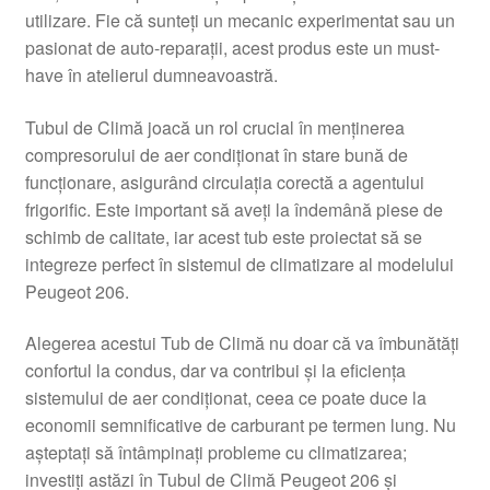
utilizare. Fie că sunteți un mecanic experimentat sau un
Livrare
pasionat de auto-reparații, acest produs este un must-
have în atelierul dumneavoastră.
Livrare în toată lumea
Tubul de Climă joacă un rol crucial în menținerea
Plângere
compresorului de aer condiționat în stare bună de
funcționare, asigurând circulația corectă a agentului
frigorific. Este important să aveți la îndemână piese de
Plățile
schimb de calitate, iar acest tub este proiectat să se
integreze perfect în sistemul de climatizare al modelului
Politică de confidențialitate
Peugeot 206.
Procedura de reclamație
Alegerea acestui Tub de Climă nu doar că va îmbunătăți
confortul la condus, dar va contribui și la eficiența
Termeni si conditii
sistemului de aer condiționat, ceea ce poate duce la
economii semnificative de carburant pe termen lung. Nu
așteptați să întâmpinați probleme cu climatizarea;
investiți astăzi în Tubul de Climă Peugeot 206 și