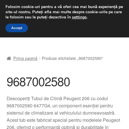
LIVRARE de la 33 lei
Folosim cookie-uri pentru a vă oferi cea mai bună experiență pe
site-ul nostru.
Puteți afla mai multe despre cookie-urile pe care
luni-vineri 9 a.m. - 4 p.m.
031 229 6816
le folosim sau le puteți dezactiva în
settings
.
Sari
Sari
Accept
Meniu
la
la
navigare
conținut
Prima pagină
Prima pagină
Produse etichetate „9687002580”
A lua legatura
9687002580
Contul meu
Coș
Descoperiți Tubul de Climă Peugeot 206 cu codul
9687002580 6477G4, un component esențial pentru
Despre noi
sistemul de climatizare al vehiculului dumneavoastră.
Acest tub este fabricat special pentru modelele Peugeot
Finalizare comandă
206, oferind o performanță optimă și durabilitate în