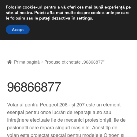
LIVRARE de la 33 lei
Folosim cookie-uri pentru a vă oferi cea mai bună experiență pe
site-ul nostru.
Puteți afla mai multe despre cookie-urile pe care
luni-vineri 9 a.m. - 4 p.m.
031 229 6816
le folosim sau le puteți dezactiva în
settings
.
Sari
Sari
Accept
Meniu
la
la
navigare
conținut
Prima pagină
Prima pagină
Produse etichetate „96866877”
A lua legatura
96866877
Contul meu
Coș
Volanul pentru Peugeot 206+ și 207 este un element
esențial pentru orice lucrări de reparații auto sau
Despre noi
întreținere efectuate fie de mecanici profesioniști, fie de
pasionații care repară singuri mașinile. Acest tip de
Finalizare comandă
volan este proiectat special pentru modelele Citroën și