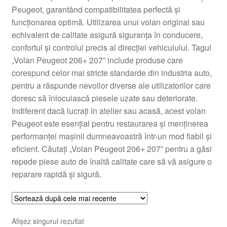
Peugeot, garantând compatibilitatea perfectă și
Livrare
funcționarea optimă. Utilizarea unui volan original sau
echivalent de calitate asigură siguranța în conducere,
Livrare în toată lumea
confortul și controlul precis al direcției vehiculului. Tagul
„Volan Peugeot 206+ 207” include produse care
Plângere
corespund celor mai stricte standarde din industria auto,
pentru a răspunde nevoilor diverse ale utilizatorilor care
doresc să înlocuiască piesele uzate sau deteriorate.
Plățile
Indiferent dacă lucrați în atelier sau acasă, acest volan
Peugeot este esențial pentru restaurarea și menținerea
Politică de confidențialitate
performanței mașinii dumneavoastră într-un mod fiabil și
eficient. Căutați „Volan Peugeot 206+ 207” pentru a găsi
Procedura de reclamație
repede piese auto de înaltă calitate care să vă asigure o
reparare rapidă și sigură.
Termeni si conditii
Afișez singurul rezultat