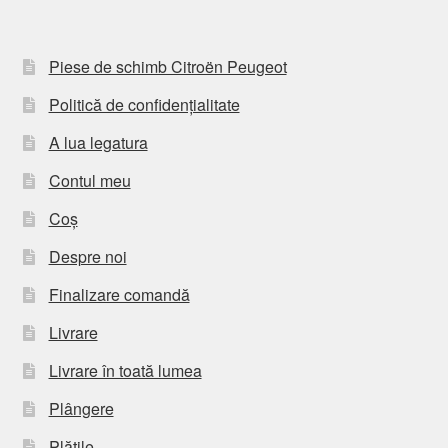
Piese de schimb Citroën Peugeot
Politică de confidențialitate
A lua legatura
Contul meu
Coș
Despre noi
Finalizare comandă
Livrare
Livrare în toată lumea
Plângere
Plățile