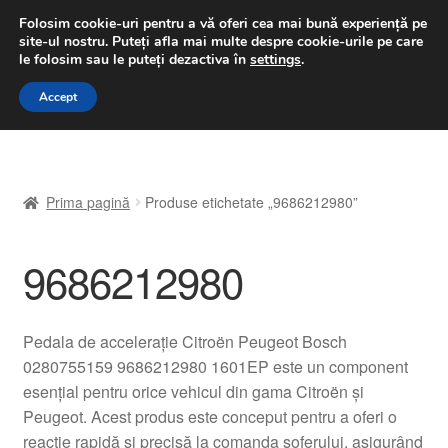
LIVRARE de la 33 lei
Folosim cookie-uri pentru a vă oferi cea mai bună experiență pe
site-ul nostru.
Puteți afla mai multe despre cookie-urile pe care
luni-vineri 9 a.m. - 4 p.m.
031 229 6816
le folosim sau le puteți dezactiva în
settings
.
Sari
Sari
Accept
Meniu
la
la
navigare
conținut
Prima pagină
Prima pagină
Produse etichetate „9686212980”
A lua legatura
9686212980
Contul meu
Coș
Pedala de accelerație Citroën Peugeot Bosch
0280755159 9686212980 1601EP este un component
Despre noi
esențial pentru orice vehicul din gama Citroën și
Peugeot. Acest produs este conceput pentru a oferi o
Finalizare comandă
reacție rapidă și precisă la comanda șoferului, asigurând