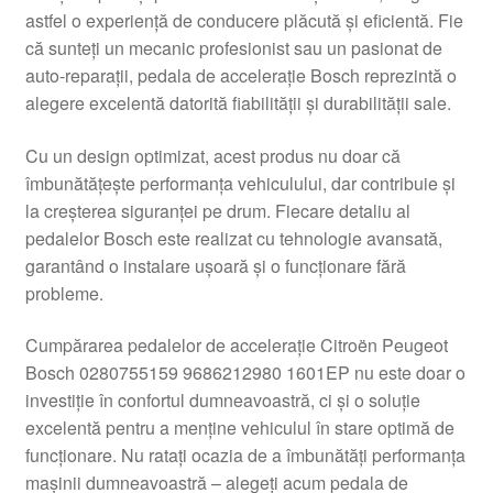
astfel o experiență de conducere plăcută și eficientă. Fie
Livrare
că sunteți un mecanic profesionist sau un pasionat de
auto-reparații, pedala de accelerație Bosch reprezintă o
Livrare în toată lumea
alegere excelentă datorită fiabilității și durabilității sale.
Plângere
Cu un design optimizat, acest produs nu doar că
îmbunătățește performanța vehiculului, dar contribuie și
la creșterea siguranței pe drum. Fiecare detaliu al
Plățile
pedalelor Bosch este realizat cu tehnologie avansată,
garantând o instalare ușoară și o funcționare fără
Politică de confidențialitate
probleme.
Procedura de reclamație
Cumpărarea pedalelor de accelerație Citroën Peugeot
Bosch 0280755159 9686212980 1601EP nu este doar o
Termeni si conditii
investiție în confortul dumneavoastră, ci și o soluție
excelentă pentru a menține vehiculul în stare optimă de
funcționare. Nu ratați ocazia de a îmbunătăți performanța
mașinii dumneavoastră – alegeți acum pedala de