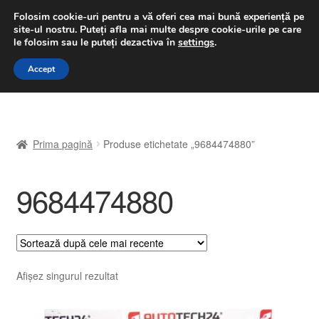
LIVRARE de la 33 lei
Folosim cookie-uri pentru a vă oferi cea mai bună experiență pe
site-ul nostru.
Puteți afla mai multe despre cookie-urile pe care
luni-vineri 9 a.m. - 4 p.m.
031 229 6816
le folosim sau le puteți dezactiva în
settings
.
Sari
Sari
Accept
Meniu
la
la
navigare
conținut
Prima pagină
Prima pagină
Produse etichetate „9684474880”
A lua legatura
9684474880
Contul meu
Coș
Despre noi
Afișez singurul rezultat
Finalizare comandă