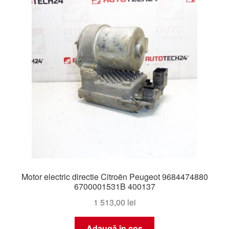
Livrare
Livrare în toată lumea
Plângere
Plățile
Politică de confidențialitate
Procedura de reclamație
Motor electric directie Citroën Peugeot 9684474880
Termeni si conditii
6700001531B 400137
1 513,00
lei
Adaugă în coș