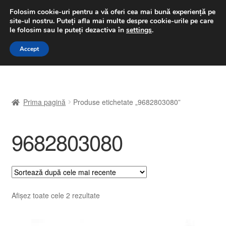
LIVRARE de la 33 lei
Folosim cookie-uri pentru a vă oferi cea mai bună experiență pe
site-ul nostru.
Puteți afla mai multe despre cookie-urile pe care
luni-vineri 9 a.m. - 4 p.m.
031 229 6816
le folosim sau le puteți dezactiva în
settings
.
Sari
Sari
Accept
Meniu
la
la
navigare
conținut
Prima pagină
Prima pagină
Produse etichetate „9682803080”
A lua legatura
9682803080
Contul meu
Coș
Despre noi
Sortat
Afișez toate cele 2 rezultate
după
Finalizare comandă
cele