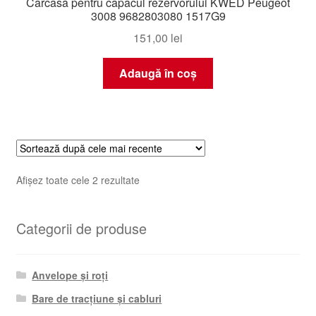
Carcasă pentru capacul rezervorului KWED Peugeot
3008 9682803080 1517G9
151,00
lei
Adaugă în coș
Sortat
Afișez toate cele 2 rezultate
după
cele
Categorii de produse
mai
recente
Anvelope și roți
Bare de tracțiune și cabluri