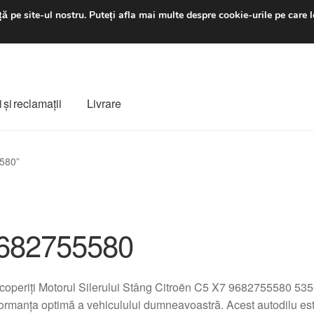
luni-vineri 9 a.m. - 4 p
ă pe site-ul nostru.
Puteți afla mai multe despre cookie-urile pe care l
 şi reclamații
Livrare
ș
Despre noi
Finalizare comandă
Livrare
Livrare în toată lumea
5580”
e
Procedura de reclamație
Termeni si conditii
682755580
operiți Motorul Silerului Stâng Citroën C5 X7 9682755580 53
ormanța optimă a vehiculului dumneavoastră. Acest autodilu est