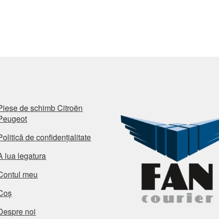
Piese de schimb Citroën
Peugeot
Politică de confidențialitate
A lua legatura
Contul meu
Coș
Despre noi