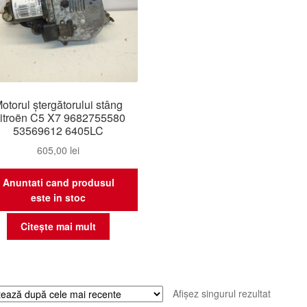
otorul ștergătorului stâng
itroën C5 X7 9682755580
53569612 6405LC
605,00
lei
Anuntati cand produsul
este in stoc
Citește mai mult
Afișez singurul rezultat