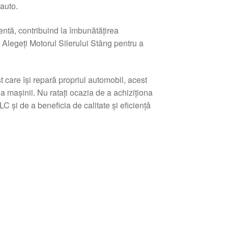
 auto.
ientă, contribuind la îmbunătățirea
 Alegeți Motorul Silerului Stâng pentru a
t care își repară propriul automobil, acest
 mașinii. Nu ratați ocazia de a achiziționa
i de a beneficia de calitate și eficiență