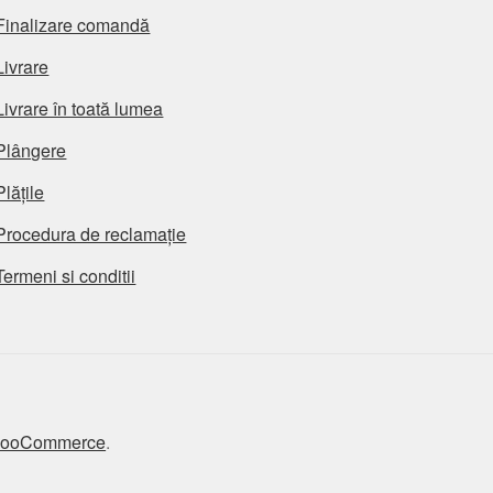
Finalizare comandă
Livrare
Livrare în toată lumea
Plângere
Plățile
Procedura de reclamație
Termeni si conditii
 WooCommerce
.