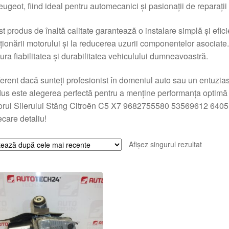
eugeot, fiind ideal pentru automecanici și pasionații de reparații
t produs de înaltă calitate garantează o instalare simplă și efic
ționării motorului și la reducerea uzurii componentelor asociate.
ura fiabilitatea și durabilitatea vehiculului dumneavoastră.
ferent dacă sunteți profesionist în domeniul auto sau un entuzias
us este alegerea perfectă pentru a menține performanța optimă a
rul Silerului Stâng Citroën C5 X7 9682755580 53569612 6405LC ș
iecare detaliu!
Afișez singurul rezultat