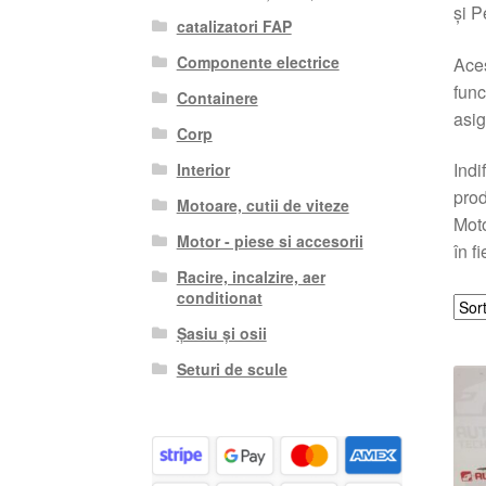
și P
catalizatori FAP
Componente electrice
Aces
func
Containere
asig
Corp
Indi
Interior
prod
Motoare, cutii de viteze
Moto
Motor - piese si accesorii
în f
Racire, incalzire, aer
conditionat
Șasiu și osii
Seturi de scule