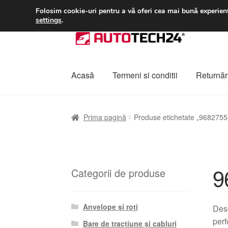
LIVRARE de la 33 lei
Folosim cookie-uri pentru a vă oferi cea mai bună experienț
settings
.
Sari
Sari
la
la
navigare
conținut
Acasă
Termeni si conditii
Returnări
Prima pagină
A lua legatura
Contul meu
Co
Prima pagină
Produse etichetate „968275
Plângere
Plățile
Politică de confidențialitat
9
Categorii de produse
Anvelope și roți
Desc
perf
Bare de tracțiune și cabluri