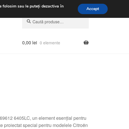
.m.
031 229 6816
e folosim sau le puteți dezactiva în
Accept
Caută
Caută
după:
0,00
lei
0 elemente
569612 6405LC, un element esențial pentru
e proiectat special pentru modelele Citroën