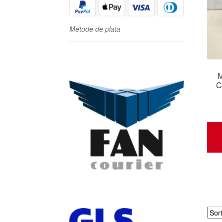
Metode de plata
M
C