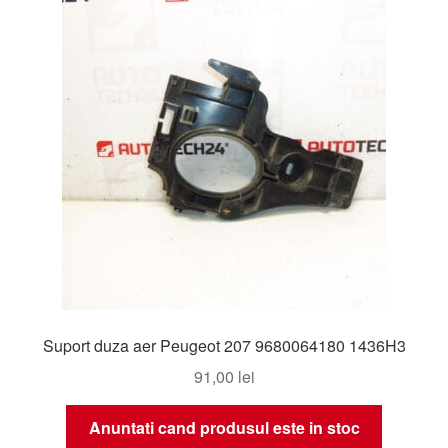
Livrare
Livrare în toată lumea
Plângere
Plățile
Politică de confidențialitate
Procedura de reclamație
Suport duza aer Peugeot 207 9680064180 1436H3
Termeni si conditii
91,00
lei
Anuntati cand produsul este in stoc