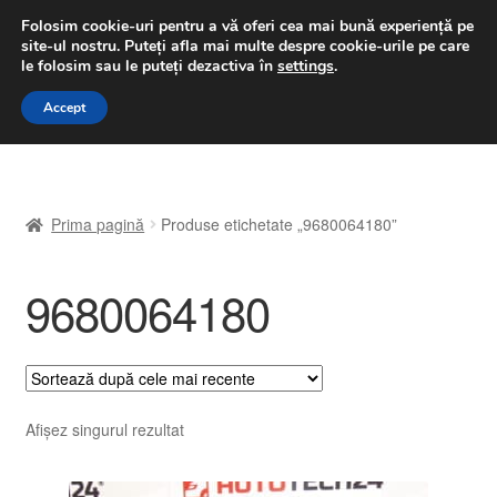
LIVRARE de la 33 lei
Folosim cookie-uri pentru a vă oferi cea mai bună experiență pe
site-ul nostru.
Puteți afla mai multe despre cookie-urile pe care
luni-vineri 9 a.m. - 4 p.m.
031 229 6816
le folosim sau le puteți dezactiva în
settings
.
Sari
Sari
Accept
Meniu
la
la
navigare
conținut
Prima pagină
Prima pagină
Produse etichetate „9680064180”
A lua legatura
9680064180
Contul meu
Coș
Despre noi
Afișez singurul rezultat
Finalizare comandă