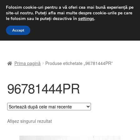
LIVRARE de la 33 lei
Folosim cookie-uri pentru a vă oferi cea mai bună experiență pe
site-ul nostru.
Puteți afla mai multe despre cookie-urile pe care
luni-vineri 9 a.m. - 4 p.m.
031 229 6816
le folosim sau le puteți dezactiva în
settings
.
Sari
Sari
Accept
Meniu
la
la
navigare
conținut
Prima pagină
Prima pagină
Produse etichetate „96781444PR”
A lua legatura
96781444PR
Contul meu
Coș
Despre noi
Afișez singurul rezultat
Finalizare comandă