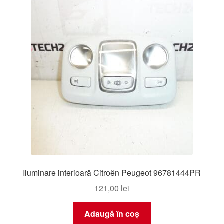
Livrare
Livrare în toată lumea
Plângere
Plățile
Politică de confidențialitate
Procedura de reclamație
Iluminare interioară Citroën Peugeot 96781444PR
Termeni si conditii
121,00
lei
Adaugă în coș