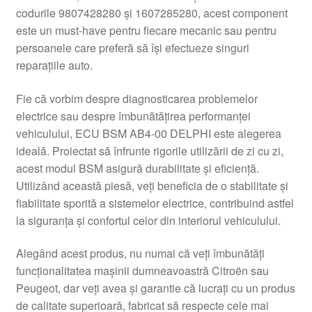
codurile 9807428280 și 1607285280, acest component
Livrare
este un must-have pentru fiecare mecanic sau pentru
persoanele care preferă să își efectueze singuri
Livrare în toată lumea
reparațiile auto.
Plângere
Fie că vorbim despre diagnosticarea problemelor
electrice sau despre îmbunătățirea performanței
vehiculului, ECU BSM AB4-00 DELPHI este alegerea
Plățile
ideală. Proiectat să înfrunte rigorile utilizării de zi cu zi,
acest modul BSM asigură durabilitate și eficiență.
Politică de confidențialitate
Utilizând această piesă, veți beneficia de o stabilitate și
fiabilitate sporită a sistemelor electrice, contribuind astfel
Procedura de reclamație
la siguranța și confortul celor din interiorul vehiculului.
Termeni si conditii
Alegând acest produs, nu numai că veți îmbunătăți
funcționalitatea mașinii dumneavoastră Citroën sau
Peugeot, dar veți avea și garantie că lucrați cu un produs
de calitate superioară, fabricat să respecte cele mai