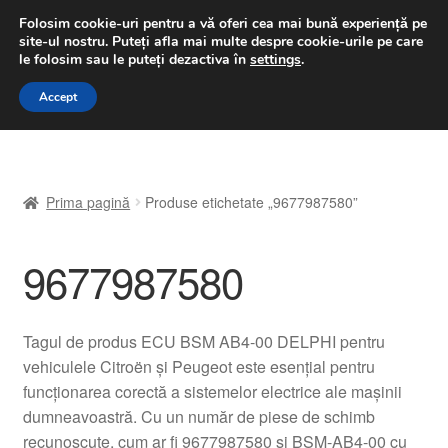
LIVRARE de la 33 lei
Folosim cookie-uri pentru a vă oferi cea mai bună experiență pe
site-ul nostru.
Puteți afla mai multe despre cookie-urile pe care
luni-vineri 9 a.m. - 4 p.m.
031 229 6816
le folosim sau le puteți dezactiva în
settings
.
Sari
Sari
Accept
Meniu
la
la
navigare
conținut
Prima pagină
Prima pagină
Produse etichetate „9677987580”
A lua legatura
9677987580
Contul meu
Coș
Tagul de produs ECU BSM AB4-00 DELPHI pentru
vehiculele Citroën și Peugeot este esențial pentru
Despre noi
funcționarea corectă a sistemelor electrice ale mașinii
dumneavoastră. Cu un număr de piese de schimb
Finalizare comandă
recunoscute, cum ar fi 9677987580 și BSM-AB4-00 cu