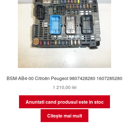
BSM-AB4-00 Citroën Peugeot 9807428280 1607285280
1 210,00
lei
Anuntati cand produsul este in stoc
Citește mai mult