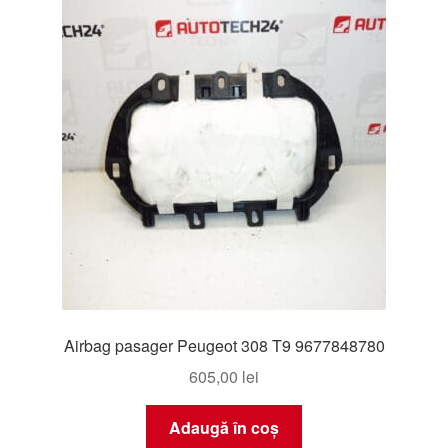
Livrare
Livrare în toată lumea
Plângere
Plățile
Politică de confidențialitate
Procedura de reclamație
Airbag pasager Peugeot 308 T9 9677848780
Termeni si conditii
605,00
lei
Adaugă în coș