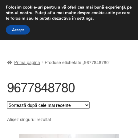
LIVRARE de la 33 lei
Folosim cookie-uri pentru a vă oferi cea mai bună experiență pe
site-ul nostru.
Puteți afla mai multe despre cookie-urile pe care
luni-vineri 9 a.m. - 4 p.m.
031 229 6816
le folosim sau le puteți dezactiva în
settings
.
Sari
Sari
Accept
Meniu
la
la
navigare
conținut
Prima pagină
Prima pagină
Produse etichetate „9677848780”
A lua legatura
9677848780
Contul meu
Coș
Despre noi
Afișez singurul rezultat
Finalizare comandă