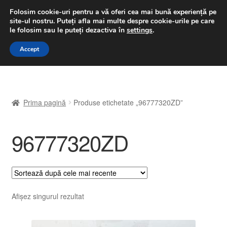
LIVRARE de la 33 lei
Folosim cookie-uri pentru a vă oferi cea mai bună experiență pe
site-ul nostru.
Puteți afla mai multe despre cookie-urile pe care
luni-vineri 9 a.m. - 4 p.m.
031 229 6816
le folosim sau le puteți dezactiva în
settings
.
Sari
Sari
Accept
Meniu
la
la
navigare
conținut
Prima pagină
Prima pagină
Produse etichetate „96777320ZD”
A lua legatura
96777320ZD
Contul meu
Coș
Despre noi
Afișez singurul rezultat
Finalizare comandă