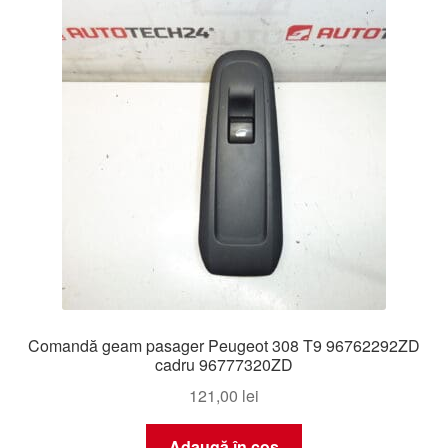
Livrare
Livrare în toată lumea
Plângere
Plățile
Politică de confidențialitate
Procedura de reclamație
Comandă geam pasager Peugeot 308 T9 96762292ZD
Termeni si conditii
cadru 96777320ZD
121,00
lei
Adaugă în coș