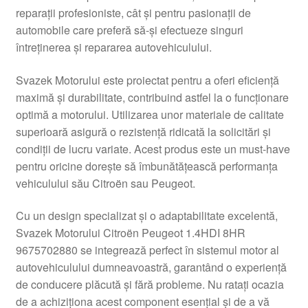
reparații profesioniste, cât și pentru pasionații de
Livrare
automobile care preferă să-și efectueze singuri
întreținerea și repararea autovehiculului.
Livrare în toată lumea
Svazek Motorului este proiectat pentru a oferi eficiență
Plângere
maximă și durabilitate, contribuind astfel la o funcționare
optimă a motorului. Utilizarea unor materiale de calitate
superioară asigură o rezistență ridicată la solicitări și
Plățile
condiții de lucru variate. Acest produs este un must-have
pentru oricine dorește să îmbunătățească performanța
Politică de confidențialitate
vehiculului său Citroën sau Peugeot.
Procedura de reclamație
Cu un design specializat și o adaptabilitate excelentă,
Svazek Motorului Citroën Peugeot 1.4HDI 8HR
Termeni si conditii
9675702880 se integrează perfect în sistemul motor al
autovehiculului dumneavoastră, garantând o experiență
de conducere plăcută și fără probleme. Nu ratați ocazia
de a achiziționa acest component esențial și de a vă