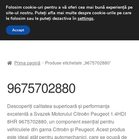
LIVRARE de la 33 lei
Folosim cookie-uri pentru a vă oferi cea mai bună experiență pe
site-ul nostru.
Puteți afla mai multe despre cookie-urile pe care
luni-vineri 9 a.m. - 4 p.m.
031 229 6816
le folosim sau le puteți dezactiva în
settings
.
Sari
Sari
Accept
Meniu
la
la
navigare
conținut
Prima pagină
Prima pagină
Produse etichetate „9675702880”
A lua legatura
9675702880
Contul meu
Coș
Descoperiți calitatea superioară și performanța
excelentă a Svazek Motorului Citroën Peugeot 1.4HDI
Despre noi
8HR 9675702880, un component esențial pentru
vehiculele din gama Citroën și Peugeot. Acest produs
Finalizare comandă
este ideal atât pentru automechanici, care se ocupă de