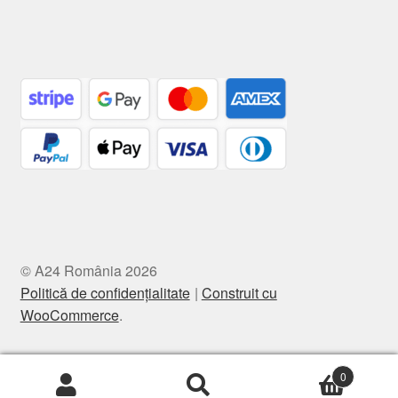
© A24 România 2026
Politică de confidențialitate
Construit cu
WooCommerce
.
0
Caută
Caută