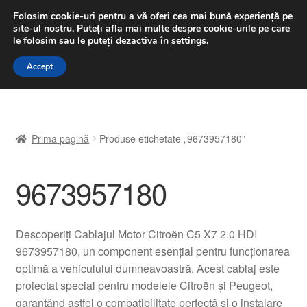
LIVRARE de la 33 lei
Folosim cookie-uri pentru a vă oferi cea mai bună experiență pe
site-ul nostru.
Puteți afla mai multe despre cookie-urile pe care
luni-vineri 9 a.m. - 4 p.m.
031 229 6816
le folosim sau le puteți dezactiva în
settings
.
Sari
Sari
Accept
Meniu
la
la
navigare
conținut
Prima pagină
Prima pagină
Produse etichetate „9673957180”
A lua legatura
9673957180
Contul meu
Coș
Descoperiți Cablajul Motor Citroën C5 X7 2.0 HDI
9673957180, un component esențial pentru funcționarea
Despre noi
optimă a vehiculului dumneavoastră. Acest cablaj este
proiectat special pentru modelele Citroën și Peugeot,
Finalizare comandă
garantând astfel o compatibilitate perfectă și o instalare