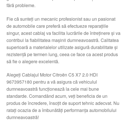
fără probleme.
Livrare
Fie că sunteți un mecanic profesionist sau un pasionat
Livrare în toată lumea
de automobile care preferă să efectueze reparațiile
singur, acest cablaj va facilita lucrările de întreținere și va
Plângere
contribui la fiabilitatea mașinii dumneavoastră. Calitatea
superioară a materialelor utilizate asigură durabilitate și
rezistență pe termen lung, ceea ce face ca acest produs
Plățile
să fie o alegere excelentă.
Politică de confidențialitate
Alegeți Cablajul Motor Citroën C5 X7 2.0 HDI
9673957180 pentru a vă asigura că vehiculul
Procedura de reclamație
dumneavoastră funcționează la cele mai bune
standarde. Comandând acum, veți beneficia de un
Termeni si conditii
produs de încredere, însoțit de suport tehnic adecvat. Nu
ratați ocazia de a îmbunătăți performanța automobilului
dumneavoastră!