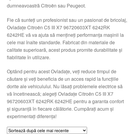
dumneavoastră Citroën sau Peugeot.
Livrare
Fie că sunteți un profesionist sau un pasionat de bricolaj,
Livrare în toată lumea
Ovladațe Citroën C5 III X7 96720603XT 6242RK
6242HE vă va ajuta să mențineți performanța mașinii la
Plângere
cele mai înalte standarde. Fabricat din materiale de
calitate superioară, acest produs promite durabilitate și
fiabilitate în utilizare.
Plățile
Optând pentru acest Ovladațe, veți reduce timpul de
Politică de confidențialitate
căutare și veți beneficia de un acces rapid la funcțiile
dorite ale vehiculului. Nu lăsați problemele electrice să
Procedura de reclamație
vă încetinească; alegeți Ovladațe Citroën C5 III X7
96720603XT 6242RK 6242HE pentru a garanta confort
Termeni si conditii
și siguranță în fiecare călătorie. Cumpărați acum și
experimentați diferența!