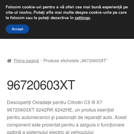
LIVRARE de la 33 lei
Folosim cookie-uri pentru a vă oferi cea mai bună experiență pe
site-ul nostru.
Puteți afla mai multe despre cookie-urile pe care
luni-vineri 9 a.m. - 4 p.m.
031 229 6816
le folosim sau le puteți dezactiva în
settings
.
Sari
Sari
Accept
Meniu
la
la
navigare
conținut
Prima pagină
Prima pagină
Produse etichetate „96720603XT”
A lua legatura
96720603XT
Contul meu
Coș
Descoperiți Ovladațe pentru Citroën C5 III X7
96720603XT 6242RK 6242HE, un produs esențial
Despre noi
pentru automecanici și pasionații de reparații auto. Acest
component este proiectat pentru a asigura o funcționare
Finalizare comandă
optimă a sistemului electric al vehiculului