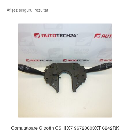
Afișez singurul rezultat
Comutatoare Citroën C5 III X7 96720603XT 6242RK