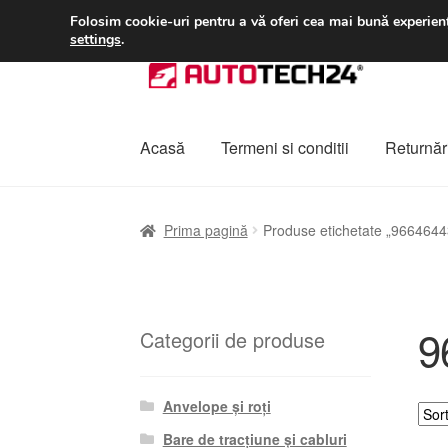
LIVRARE de la 33 lei
Folosim cookie-uri pentru a vă oferi cea mai bună experienț
settings
.
Sari
Sari
la
la
navigare
conținut
Acasă
Termeni si conditii
Returnări
Prima pagină
A lua legatura
Contul meu
Co
Prima pagină
Produse etichetate „966464
Plângere
Plățile
Politică de confidențialitat
9
Categorii de produse
Anvelope și roți
Bare de tracțiune și cabluri