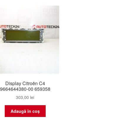
Display Citroën C4
9664644380-00 659358
303,00
lei
Adaugă în coș