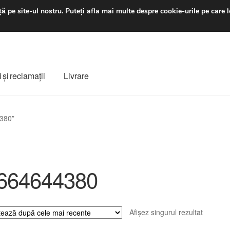
luni-vineri 9 a.m. - 4 p
ă pe site-ul nostru.
Puteți afla mai multe despre cookie-urile pe care l
 şi reclamații
Livrare
ș
Despre noi
Finalizare comandă
Livrare
Livrare în toată lumea
4380”
e
Procedura de reclamație
Termeni si conditii
664644380
Afișez singurul rezultat