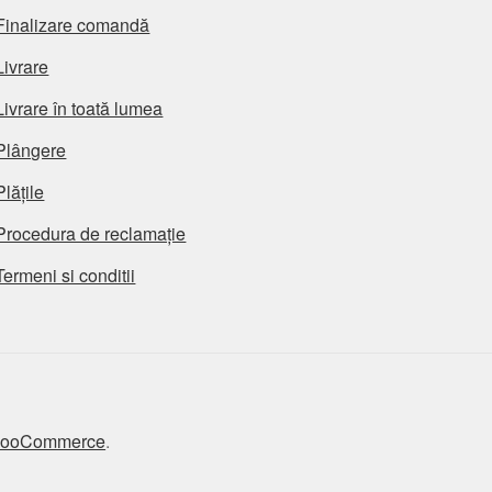
Finalizare comandă
Livrare
Livrare în toată lumea
Plângere
Plățile
Procedura de reclamație
Termeni si conditii
 WooCommerce
.