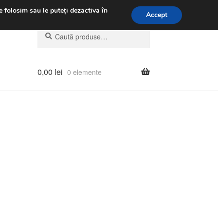
.m.
031 229 6816
e folosim sau le puteți dezactiva în
Accept
Caută
Caută
după:
0,00
lei
0 elemente