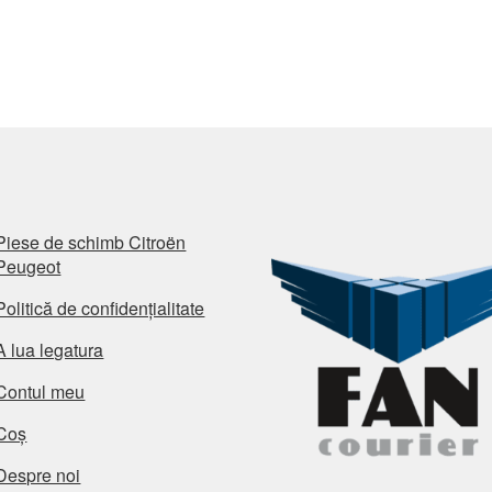
Piese de schimb Citroën
Peugeot
Politică de confidențialitate
A lua legatura
Contul meu
Coș
Despre noi