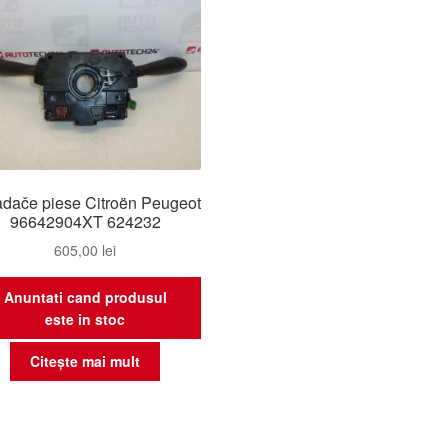
adače piese Citroën Peugeot
96642904XT 624232
605,00
lei
Anuntati cand produsul
este in stoc
Citește mai mult