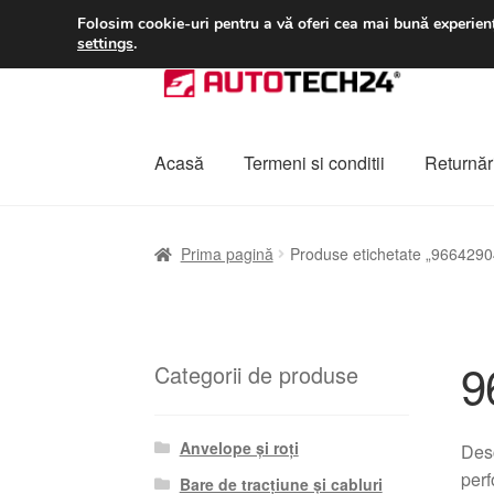
LIVRARE de la 33 lei
Folosim cookie-uri pentru a vă oferi cea mai bună experienț
settings
.
Sari
Sari
la
la
navigare
conținut
Acasă
Termeni si conditii
Returnări
Prima pagină
A lua legatura
Contul meu
Co
Prima pagină
Produse etichetate „966429
Plângere
Plățile
Politică de confidențialitat
9
Categorii de produse
Anvelope și roți
Desc
perf
Bare de tracțiune și cabluri