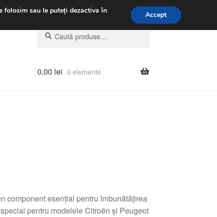
.m.
031 229 6816
e folosim sau le puteți dezactiva în
Accept
Caută
Caută
după:
0,00
lei
0 elemente
n component esențial pentru îmbunătățirea
 special pentru modelele Citroën și Peugeot