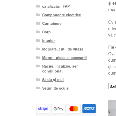
și e
catalizatori FAP
repa
Componente electrice
Ovla
Containere
driv
Corp
vă c
Interior
Fie 
Motoare, cutii de viteze
Ovla
Motor - piese si accesorii
dumn
Racire, incalzire, aer
și l
conditionat
dum
Șasiu și osii
Seturi de scule