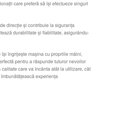
ionații care preferă să își efectueze singuri
e direcție și contribuie la siguranța
tează durabilitate și fiabilitate, asigurându-
își îngrijește mașina cu propriile mâini,
fectă pentru a răspunde tuturor nevoilor
alitate care va încânta atât la utilizare, cât
să îmbunătățească experiența