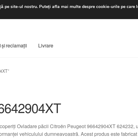
luni-vineri 9 a.m. - 4 p
ă pe site-ul nostru.
Puteți afla mai multe despre cookie-urile pe care l
 şi reclamații
Livrare
ș
Despre noi
Finalizare comandă
Livrare
Livrare în toată lumea
04XT”
e
Procedura de reclamație
Termeni si conditii
6642904XT
operiți Ovladare păcii Citroën Peugeot 96642904XT 624232, u
ormanței vehiculului dumneavoastră. Acest produs este fabricat