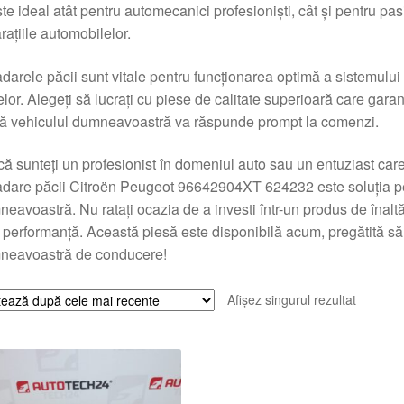
ste ideal atât pentru automecanici profesioniști, cât și pentru pas
rațiile automobilelor.
darele păcii sunt vitale pentru funcționarea optimă a sistemului d
elor. Alegeți să lucrați cu piese de calitate superioară care garan
ă vehiculul dumneavoastră va răspunde prompt la comenzi.
că sunteți un profesionist în domeniul auto sau un entuziast care 
dare păcii Citroën Peugeot 96642904XT 624232 este soluția per
eavoastră. Nu ratați ocazia de a investi într-un produs de înaltă c
a performanță. Această piesă este disponibilă acum, pregătită 
neavoastră de conducere!
Afișez singurul rezultat