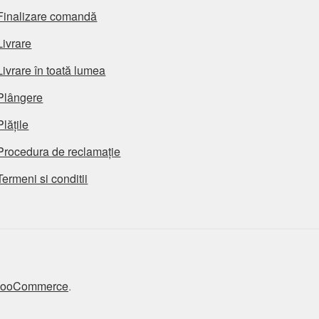
Finalizare comandă
Livrare
Livrare în toată lumea
Plângere
Plățile
Procedura de reclamație
Termeni si conditii
 WooCommerce
.