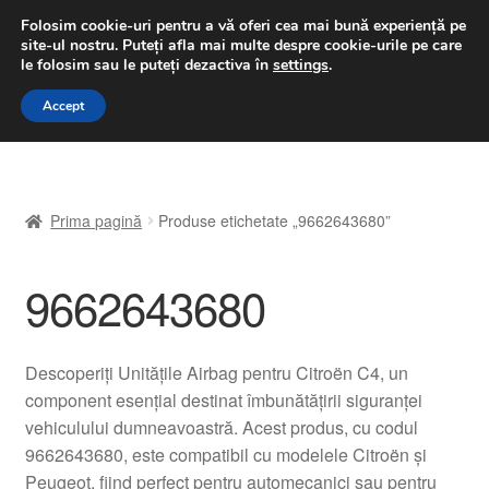
LIVRARE de la 33 lei
Folosim cookie-uri pentru a vă oferi cea mai bună experiență pe
site-ul nostru.
Puteți afla mai multe despre cookie-urile pe care
luni-vineri 9 a.m. - 4 p.m.
031 229 6816
le folosim sau le puteți dezactiva în
settings
.
Sari
Sari
Accept
Meniu
la
la
navigare
conținut
Prima pagină
Prima pagină
Produse etichetate „9662643680”
A lua legatura
9662643680
Contul meu
Coș
Descoperiți Unitățile Airbag pentru Citroën C4, un
component esențial destinat îmbunătățirii siguranței
Despre noi
vehiculului dumneavoastră. Acest produs, cu codul
9662643680, este compatibil cu modelele Citroën și
Finalizare comandă
Peugeot, fiind perfect pentru automecanici sau pentru