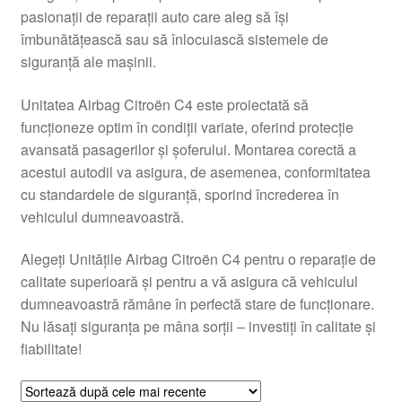
pasionații de reparații auto care aleg să își
Livrare
îmbunătățească sau să înlocuiască sistemele de
siguranță ale mașinii.
Livrare în toată lumea
Unitatea Airbag Citroën C4 este proiectată să
Plângere
funcționeze optim în condiții variate, oferind protecție
avansată pasagerilor și șoferului. Montarea corectă a
acestui autodil va asigura, de asemenea, conformitatea
Plățile
cu standardele de siguranță, sporind încrederea în
vehiculul dumneavoastră.
Politică de confidențialitate
Alegeți Unitățile Airbag Citroën C4 pentru o reparație de
Procedura de reclamație
calitate superioară și pentru a vă asigura că vehiculul
dumneavoastră rămâne în perfectă stare de funcționare.
Termeni si conditii
Nu lăsați siguranța pe mâna sorții – investiți în calitate și
fiabilitate!