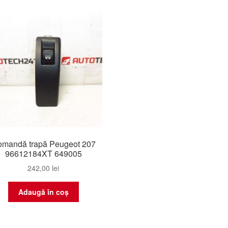
mandă trapă Peugeot 207
96612184XT 649005
242,00
lei
Adaugă în coș