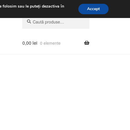
.m.
031 229 6816
e folosim sau le puteți dezactiva în
Accept
Caută
Caută
după:
0,00
lei
0 elemente