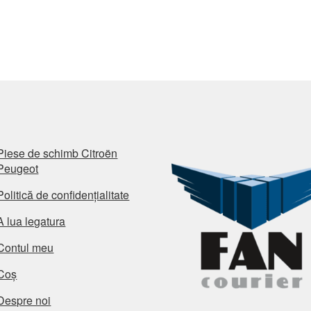
Piese de schimb Citroën
Peugeot
Politică de confidențialitate
A lua legatura
Contul meu
Coș
Despre noi