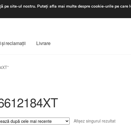
luni-vineri 9 a.m. - 4 p
ă pe site-ul nostru.
Puteți afla mai multe despre cookie-urile pe care l
 şi reclamații
Livrare
ș
Despre noi
Finalizare comandă
Livrare
Livrare în toată lumea
84XT”
e
Procedura de reclamație
Termeni si conditii
6612184XT
Afișez singurul rezultat