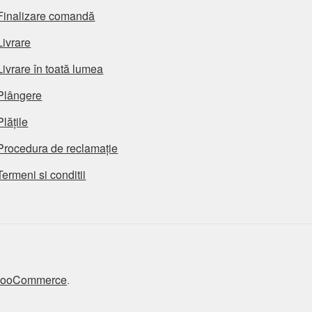
Finalizare comandă
Livrare
Livrare în toată lumea
Plângere
Plățile
Procedura de reclamație
Termeni si conditii
 WooCommerce
.