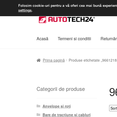
LIVRARE de la 33 lei
Folosim cookie-uri pentru a vă oferi cea mai bună experienț
settings
.
Sari
Sari
la
la
navigare
conținut
Acasă
Termeni si conditii
Returnări
Prima pagină
A lua legatura
Contul meu
Co
Prima pagină
Produse etichetate „966121
Plângere
Plățile
Politică de confidențialitat
9
Categorii de produse
Anvelope și roți
Bare de tracțiune și cabluri