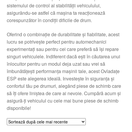
sistemului de control al stabilității vehiculului,
Livrare
asigurându-se astfel că mașina ta reacționează
corespunzător în condiții dificile de drum.
Livrare în toată lumea
Oferind o combinație de durabilitate și fiabilitate, acest
Plângere
lucru se potrivește perfect pentru automechanici
experimentați sau pentru cei care preferă să își repare
singuri vehiculele. Indiferent dacă ești în căutarea unui
Plățile
înlocuitor pentru un modul deja uzat sau vrei să
îmbunătățești performanța mașinii tale, acest Ovladațe
Politică de confidențialitate
ESP este alegerea ideală. Investește în siguranța și
confortul tău pe drumuri, alegând piese de schimb care
Procedura de reclamație
să îți ofere liniștea de care ai nevoie. Cumpără acum și
asigură-ți vehiculul cu cele mai bune piese de schimb
Termeni si conditii
disponibile!