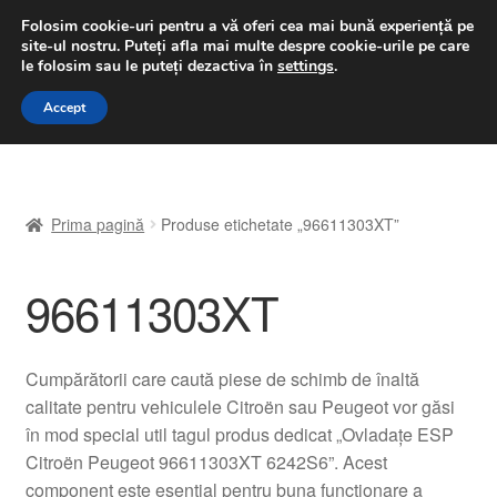
LIVRARE de la 33 lei
Folosim cookie-uri pentru a vă oferi cea mai bună experiență pe
site-ul nostru.
Puteți afla mai multe despre cookie-urile pe care
luni-vineri 9 a.m. - 4 p.m.
031 229 6816
le folosim sau le puteți dezactiva în
settings
.
Sari
Sari
Accept
Meniu
la
la
navigare
conținut
Prima pagină
Prima pagină
Produse etichetate „96611303XT”
A lua legatura
96611303XT
Contul meu
Coș
Cumpărătorii care caută piese de schimb de înaltă
calitate pentru vehiculele Citroën sau Peugeot vor găsi
Despre noi
în mod special util tagul produs dedicat „Ovladațe ESP
Citroën Peugeot 96611303XT 6242S6”. Acest
Finalizare comandă
component este esențial pentru buna funcționare a