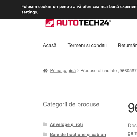
LIVRARE de la 33 lei
Folosim cookie-uri pentru a vă oferi cea mai bună experienț
settings
.
Sari
Sari
la
la
navigare
conținut
Acasă
Termeni si conditii
Returnări
Prima pagină
A lua legatura
Contul meu
Co
Prima pagină
Produse etichetate „966056
Plângere
Plățile
Politică de confidențialitat
9
Categorii de produse
Anvelope și roți
Desc
game
Bare de tracțiune și cabluri