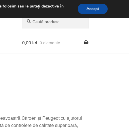
.m.
031 229 6816
e folosim sau le puteți dezactiva în
Accept
Caută
Caută
după:
0,00
lei
0 elemente
eavoastră Citroën și Peugeot cu ajutorul
ă de controlere de calitate superioară,