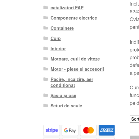
inc
catalizatori FAP
624
Componente electrice
Ovl
pent
Containere
Corp
Indi
Interior
proi
prob
Motoare, cutii de viteze
defe
Motor - piese si accesorii
a pe
Racire, incalzire, aer
conditionat
Cump
func
Șasiu și osii
pe d
Seturi de scule