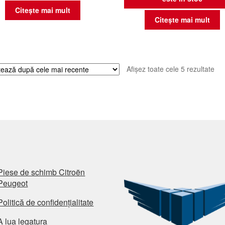
Citește mai mult
Citește mai mult
Sor
Afișez toate cele 5 rezultate
du
cel
ma
rec
Piese de schimb Citroën
Peugeot
Politică de confidențialitate
A lua legatura