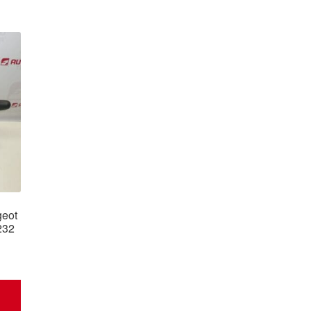
geot
232