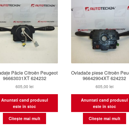
rec
adațe Pâcle Citroën Peugeot
Ovladače piese Citroën Peu
96663031XT 624232
96642904XT 624232
605,00
lei
605,00
lei
Anuntati cand produsul
Anuntati cand produsul
este in stoc
este in stoc
Citește mai mult
Citește mai mult