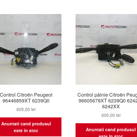
Control Citroën Peugeot
Control pâlnie Citroën Peu
96446859XT 6239Q0
96605678XT 6239Q0 624
6242XX
605,00
lei
605,00
lei
Anuntati cand produsul
Anuntati cand produsul
este in stoc
este in stoc