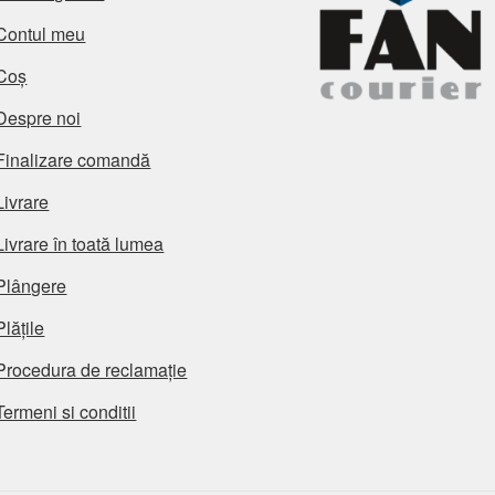
Contul meu
Coș
Despre noi
Finalizare comandă
Livrare
Livrare în toată lumea
Plângere
Plățile
Procedura de reclamație
Termeni si conditii