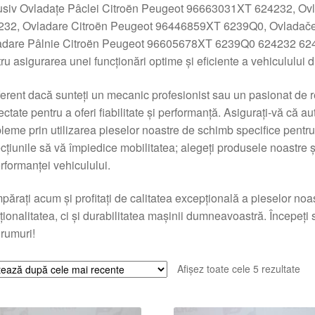
lusiv Ovladațe Pâclei Citroën Peugeot 96663031XT 624232, Ov
232, Ovladare Citroën Peugeot 96446859XT 6239Q0, Ovladač
adare Pâlnie Citroën Peugeot 96605678XT 6239Q0 624232 624
ru asigurarea unei funcționări optime și eficiente a vehiculului
ferent dacă sunteți un mecanic profesionist sau un pasionat de r
ectate pentru a oferi fiabilitate și performanță. Asigurați-vă că
leme prin utilizarea pieselor noastre de schimb specifice pentr
cțiunile să vă împiedice mobilitatea; alegeți produsele noastre 
rformanței vehiculului.
ărați acum și profitați de calitatea excepțională a pieselor no
ționalitatea, ci și durabilitatea mașinii dumneavoastră. Începeți 
rumuri!
Sor
Afișez toate cele 5 rezultate
du
cel
ma