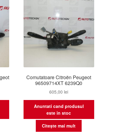
ente
geot
Comutatoare Citroën Peugeot
96509714XT 6239Q0
605,00
lei
Anuntati cand produsul
este in stoc
Citește mai mult