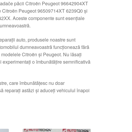
ladače păcii Citroën Peugeot 96642904XT
e Citroën Peugeot 96509714XT 6239Q0 și
2XX. Aceste componente sunt esențiale
 dumneavoastră.
eparații auto, produsele noastre sunt
 automobilul dumneavoastră funcționează fără
u modelele Citroën și Peugeot. Nu lăsați
și experimentați o îmbunătățire semnificativă
astre, care îmbunătățesc nu doar
să reparați astăzi și aduceți vehiculul înapoi
tat
pă
e
i