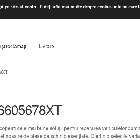
luni-vineri 9 a.m. - 4 p
ă pe site-ul nostru.
Puteți afla mai multe despre cookie-urile pe care l
 şi reclamații
Livrare
ș
Despre noi
Finalizare comandă
Livrare
Livrare în toată lumea
78XT”
e
Procedura de reclamație
Termeni si conditii
6605678XT
operiți cele mai bune soluții pentru repararea vehiculelor dumn
i noastre de piese de schimb esențiale. Oferim o selecție variat