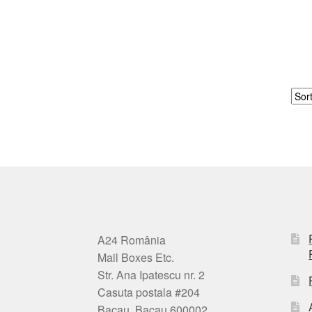
A24 România
Mail Boxes Etc.
Str. Ana Ipatescu nr. 2
Casuta postala #204
Bacau, Bacau 600002