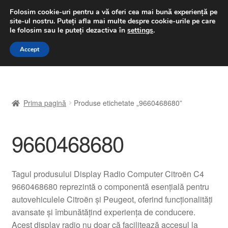
LIVRARE de la 33 lei
Folosim cookie-uri pentru a vă oferi cea mai bună experiență pe
site-ul nostru.
Puteți afla mai multe despre cookie-urile pe care
luni-vineri 9 a.m. - 4 p.m.
031 229 6816
le folosim sau le puteți dezactiva în
settings
.
Sari
Sari
Accept
Meniu
la
la
navigare
conținut
Prima pagină
Prima pagină
Produse etichetate „9660468680”
A lua legatura
9660468680
Contul meu
Coș
Tagul produsului Display Radio Computer Citroën C4
9660468680 reprezintă o componentă esențială pentru
Despre noi
autovehiculele Citroën și Peugeot, oferind funcționalități
avansate și îmbunătățind experiența de conducere.
Finalizare comandă
Acest display radio nu doar că facilitează accesul la