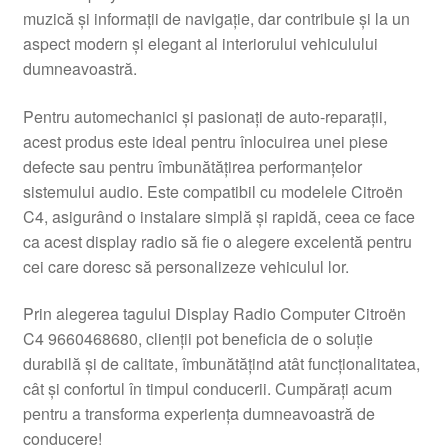
muzică și informații de navigație, dar contribuie și la un
Livrare
aspect modern și elegant al interiorului vehiculului
dumneavoastră.
Livrare în toată lumea
Pentru automechanici și pasionați de auto-reparații,
Plângere
acest produs este ideal pentru înlocuirea unei piese
defecte sau pentru îmbunătățirea performanțelor
sistemului audio. Este compatibil cu modelele Citroën
Plățile
C4, asigurând o instalare simplă și rapidă, ceea ce face
ca acest display radio să fie o alegere excelentă pentru
Politică de confidențialitate
cei care doresc să personalizeze vehiculul lor.
Procedura de reclamație
Prin alegerea tagului Display Radio Computer Citroën
C4 9660468680, clienții pot beneficia de o soluție
Termeni si conditii
durabilă și de calitate, îmbunătățind atât funcționalitatea,
cât și confortul în timpul conducerii. Cumpărați acum
pentru a transforma experiența dumneavoastră de
conducere!