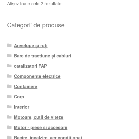
Sortat
Afișez toate cele 2 rezultate
după
cele
Categorii de produse
mai
recente
Anvelope și roți
Bare de tracțiune și cabluri
catalizatori FAP
Componente electrice
Containere
Corp
Interior
Motoare, cutii de viteze
Motor - piese si accesorii
Racire, incalzire, aer conditionat