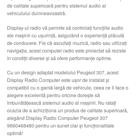
de calitate superioară pentru sistemul audio al
Livrare
vehiculului dumneavoastră.
Livrare în toată lumea
Display-ul radio vă permite să controlați funcțiile audio
ale mașinii cu ușurință, asigurând o experiență plăcută
Plângere
de conducere. Fie că ascultați muzică, radio sau utilizați
navigația, acest computer radio este proiectat să reziste
în condiții diverse și să ofere performanțe optime.
Plățile
Cu un design adaptat modelului Peugeot 307, acest
Politică de confidențialitate
Display Radio Computer este ușor de instalat și
compatibil cu o gamă largă de vehicule, ceea ce îl face o
Procedura de reclamație
alegere excelentă pentru oricine dorește să
îmbunătățească sistemul audio al mașinii. Nu ratați
Termeni si conditii
ocazia de a achiziționa un produs de calitate superioară,
alegând Display Radio Computer Peugeot 307
9660468480 pentru un sunet clar și funcționalitate
optimă!