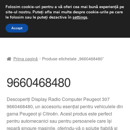
LIVRARE de la 33 lei
Folosim cookie-uri pentru a vă oferi cea mai bună experiență pe
site-ul nostru.
Puteți afla mai multe despre cookie-urile pe care
luni-vineri 9 a.m. - 4 p.m.
031 229 6816
le folosim sau le puteți dezactiva în
settings
.
Sari
Sari
Accept
Meniu
la
la
navigare
conținut
Prima pagină
Prima pagină
Produse etichetate „9660468480”
A lua legatura
9660468480
Contul meu
Coș
Descoperiți Display Radio Computer Peugeot 307
9660468480, un accesoriu esențial pentru vehiculele din
Despre noi
gama Peugeot și Citroën. Acest produs este perfect
pentru automecanici sau pentru persoanele care își
Finalizare comandă
repară singure mașinile, oferindu-vă o soluție fiabilă și