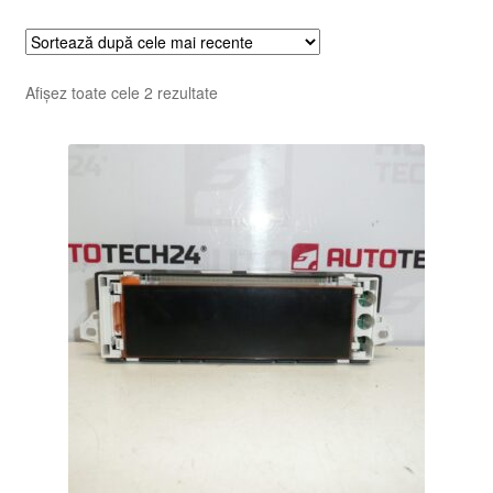
Sortat
Afișez toate cele 2 rezultate
după
cele
mai
recente