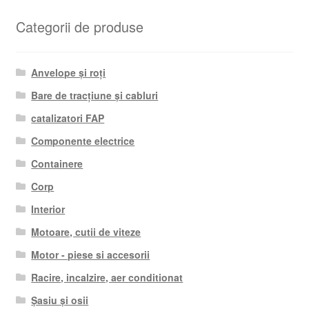
Categorii de produse
Anvelope și roți
Bare de tracțiune și cabluri
catalizatori FAP
Componente electrice
Containere
Corp
Interior
Motoare, cutii de viteze
Motor - piese si accesorii
Racire, incalzire, aer conditionat
Șasiu și osii