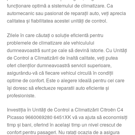
funcționare optimă a sistemului de climatizare. Ca
Livrare
automecanic sau pasionat de reparații auto, veți aprecia
calitatea și fiabilitatea acestei unități de control.
Livrare în toată lumea
Zilele în care căutați o soluție eficientă pentru
Plângere
problemele de climatizare ale vehiculului
dumneavoastră sunt pe cale să devină istorie. Cu Unități
de Control a Climatizării de înaltă calitate, veți putea
Plățile
oferi clienților dumneavoastră servicii superioare,
asigurându-vă că fiecare vehicul circulă în condiții
Politică de confidențialitate
optime de confort. Este o alegere ideală pentru cei care
își doresc să efectueze reparatii auto eficiente și
Procedura de reclamație
profesioniste.
Termeni si conditii
Investiția în Unități de Control a Climatizării Citroën C4
Picasso 9660069280 6451XK vă va ajuta să economisiți
timp și bani, oferind în același timp un nivel crescut de
confort pentru pasageri. Nu ratați ocazia de a asigura