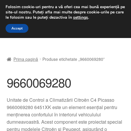
LIVRARE de la 33 lei
Folosim cookie-uri pentru a vă oferi cea mai bună experiență pe
site-ul nostru.
Puteți afla mai multe despre cookie-urile pe care
luni-vineri 9 a.m. - 4 p.m.
031 229 6816
le folosim sau le puteți dezactiva în
settings
.
Sari
Sari
Accept
Meniu
la
la
navigare
conținut
Prima pagină
Prima pagină
Produse etichetate „9660069280”
A lua legatura
9660069280
Contul meu
Coș
Unitate de Control a Climatizării Citroën C4 Picasso
9660069280 6451XK este un element esențial pentru
Despre noi
menținerea confortului în interiorul vehiculului
dumneavoastră. Acest component este proiectat special
Finalizare comandă
pentru modelele Citroën și Peugeot, asigurând o