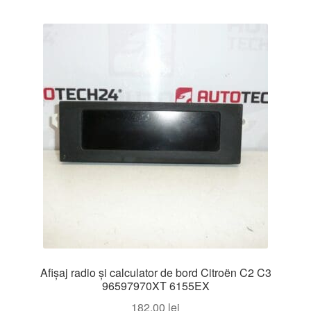
Afișaj radio și calculator de bord Citroën C2 C3
96597970XT 6155EX
182,00
lei