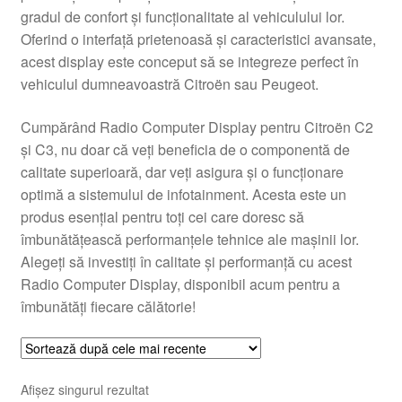
gradul de confort și funcționalitate al vehiculului lor.
Livrare
Oferind o interfață prietenoasă și caracteristici avansate,
acest display este conceput să se integreze perfect în
Livrare în toată lumea
vehiculul dumneavoastră Citroën sau Peugeot.
Plângere
Cumpărând Radio Computer Display pentru Citroën C2
și C3, nu doar că veți beneficia de o componentă de
calitate superioară, dar veți asigura și o funcționare
Plățile
optimă a sistemului de infotainment. Acesta este un
produs esențial pentru toți cei care doresc să
Politică de confidențialitate
îmbunătățească performanțele tehnice ale mașinii lor.
Alegeți să investiți în calitate și performanță cu acest
Procedura de reclamație
Radio Computer Display, disponibil acum pentru a
îmbunătăți fiecare călătorie!
Termeni si conditii
Afișez singurul rezultat