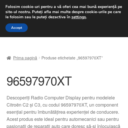
LIVRARE de la 33 lei
Folosim cookie-uri pentru a vă oferi cea mai bună experiență pe
site-ul nostru.
Puteți afla mai multe despre cookie-urile pe care
luni-vineri 9 a.m. - 4 p.m.
031 229 6816
le folosim sau le puteți dezactiva în
settings
.
Sari
Sari
Accept
Meniu
la
la
navigare
conținut
Prima pagină
Prima pagină
Produse etichetate „96597970XT”
A lua legatura
96597970XT
Contul meu
Coș
Descoperiți Radio Computer Display pentru modelele
Citroën C2 și C3, cu codul 96597970XT, un component
Despre noi
esențial pentru îmbunătățirea experienței de conducere.
Acest produs este ideal pentru automecanici sau pentru
Finalizare comandă
pasionații de reparații auto care doresc să-și înlocuiască