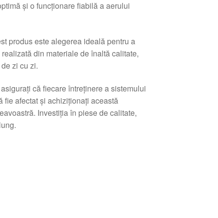
timă și o funcționare fiabilă a aerului
st produs este alegerea ideală pentru a
alizată din materiale de înaltă calitate,
de zi cu zi.
urați că fiecare întreținere a sistemului
fie afectat și achiziționați această
avoastră. Investiția în piese de calitate,
lung.