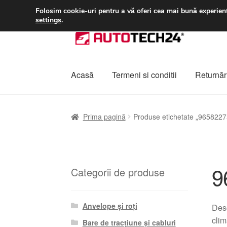
LIVRARE de la 33 lei
Folosim cookie-uri pentru a vă oferi cea mai bună experienț
settings
.
Sari
Sari
la
la
navigare
conținut
Acasă
Termeni si conditii
Returnări
Prima pagină
A lua legatura
Contul meu
Co
Prima pagină
Produse etichetate „965822
Plângere
Plățile
Politică de confidențialitat
9
Categorii de produse
Anvelope și roți
Desc
clim
Bare de tracțiune și cabluri