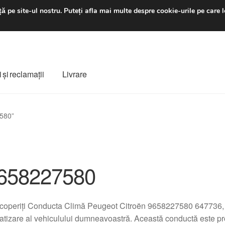
luni-vineri 9 a.m. - 4 p
ă pe site-ul nostru.
Puteți afla mai multe despre cookie-urile pe care l
 şi reclamații
Livrare
ș
Despre noi
Finalizare comandă
Livrare
Livrare în toată lumea
7580”
e
Procedura de reclamație
Termeni si conditii
658227580
operiți Conducta Climă Peugeot Citroën 9658227580 647736, 
atizare al vehiculului dumneavoastră. Această conductă este pro