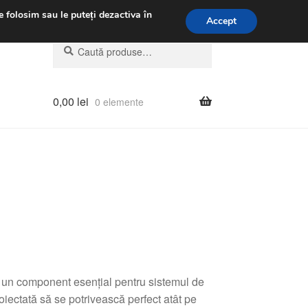
.m.
031 229 6816
e folosim sau le puteți dezactiva în
Accept
Caută
Caută
după:
0,00
lei
0 elemente
un component esențial pentru sistemul de
iectată să se potrivească perfect atât pe