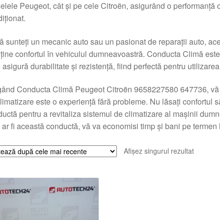
lele Peugeot, cât și pe cele Citroën, asigurând o performanță op
iționat.
 sunteți un mecanic auto sau un pasionat de reparații auto, ace
ine confortul în vehiculul dumneavoastră. Conducta Climă este re
 asigură durabilitate și rezistență, fiind perfectă pentru utilizarea 
ând Conducta Climă Peugeot Citroën 9658227580 647736, vă asig
limatizare este o experiență fără probleme. Nu lăsați confortul să 
uctă pentru a revitaliza sistemul de climatizare al mașinii dumne
ar fi această conductă, vă va economisi timp și bani pe termen 
Afișez singurul rezultat