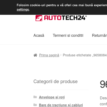
LIVRARE de la 33 lei
Folosim cookie-uri pentru a vă oferi cea mai bună experienț
settings
.
Sari
Sari
la
la
navigare
conținut
Acasă
Termeni si conditii
Returnări
Prima pagină
A lua legatura
Contul meu
Co
Prima pagină
Produse etichetate „965808
Plângere
Plățile
Politică de confidențialitat
9
Categorii de produse
Anvelope și roți
Desc
conf
Bare de tracțiune și cabluri