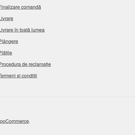
Finalizare comandă
Livrare
Livrare în toată lumea
Plângere
Plățile
Procedura de reclamație
Termeni si conditii
 WooCommerce
.