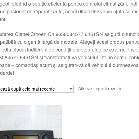
eot, oferind o soluție eficientă pentru controlul climatizării. In
un pasionat de reparații auto, acest dispozitiv vă va ajuta să men
nii.
darea Climei Citroën C4 9658084577 6451SN asigură o funcționar
atibilă cu o gamă largă de modele. Alegeți acest produs pentru
ediu plăcut indiferent de condițiile meteorologice externe. Inve
084577 6451SN și transformați-vă vehiculul într-un spațiu confort
arte – comandați acum și asigurați-vă că vehiculul dumneavoas
darde!
Afișez singurul rezultat