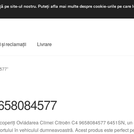
luni-vineri 9 a.m. - 4 p
ă pe site-ul nostru.
Puteți afla mai multe despre cookie-urile pe care l
 şi reclamații
Livrare
ș
Despre noi
Finalizare comandă
Livrare
Livrare în toată lumea
4577”
e
Procedura de reclamație
Termeni si conditii
658084577
operiți Ovládarea Climei Citroën C4 9658084577 6451SN, un c
ortului în vehiculul dumneavoastră. Acest produs este perfect pen