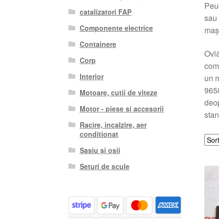
Peug
catalizatori FAP
sau 
Componente electrice
mași
Containere
Ovlá
Corp
comp
Interior
un m
9658
Motoare, cutii de viteze
deop
Motor - piese si accesorii
stan
Racire, incalzire, aer
conditionat
Șasiu și osii
Seturi de scule