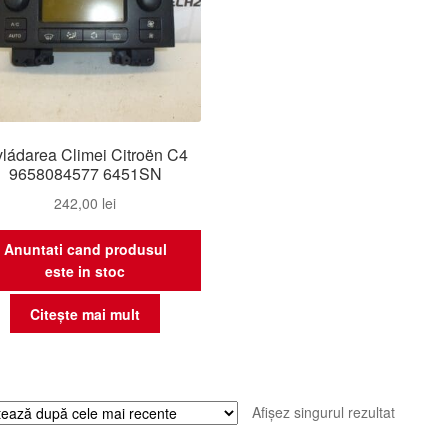
ládarea Climei Citroën C4
9658084577 6451SN
242,00
lei
Anuntati cand produsul
este in stoc
Citește mai mult
Afișez singurul rezultat