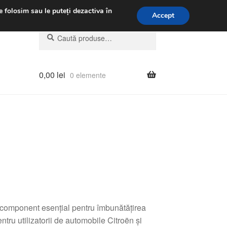
.m.
031 229 6816
e folosim sau le puteți dezactiva în
Accept
Caută
Caută
după:
0,00
lei
0 elemente
omponent esențial pentru îmbunătățirea
tru utilizatorii de automobile Citroën și