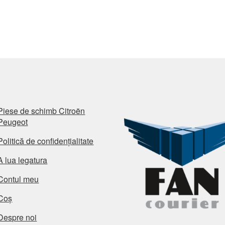
Piese de schimb Citroën
Peugeot
Politică de confidențialitate
A lua legatura
Contul meu
Coș
Despre noi