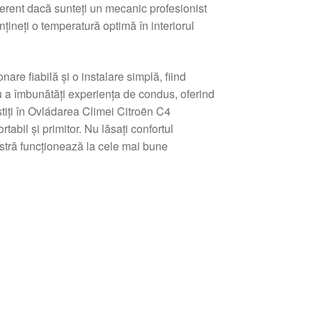
diferent dacă sunteți un mecanic profesionist
țineți o temperatură optimă în interiorul
e fiabilă și o instalare simplă, fiind
 a îmbunătăți experiența de condus, oferind
stiți în Ovládarea Climei Citroën C4
abil și primitor. Nu lăsați confortul
tră funcționează la cele mai bune