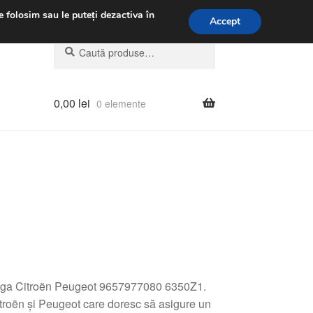
.m.
031 229 6816
e folosim sau le puteți dezactiva în
Accept
Caută
Caută
după:
0,00
lei
0 elemente
tanga Citroën Peugeot 9657977080 6350Z1.
itroën și Peugeot care doresc să asigure un