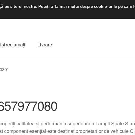
luni-vineri 9 a.m. - 4 p
ă pe site-ul nostru.
Puteți afla mai multe despre cookie-urile pe care l
 şi reclamații
Livrare
ș
Despre noi
Finalizare comandă
Livrare
Livrare în toată lumea
7080”
e
Procedura de reclamație
Termeni si conditii
657977080
operiți calitatea și performanța superioară a Lampii Spate S
t component esențial este destinat proprietarilor de vehicule C