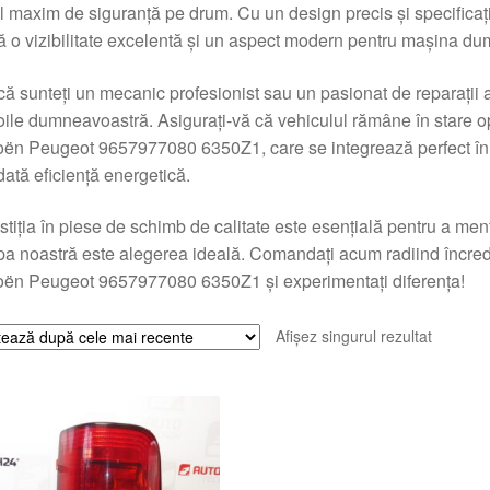
l maxim de siguranță pe drum. Cu un design precis și specificaț
ă o vizibilitate excelentă și un aspect modern pentru mașina d
că sunteți un mecanic profesionist sau un pasionat de reparații 
ile dumneavoastră. Asigurați-vă că vehiculul rămâne în stare o
oën Peugeot 9657977080 6350Z1, care se integrează perfect în de
dată eficiență energetică.
stiția în piese de schimb de calitate este esențială pentru a menț
a noastră este alegerea ideală. Comandați acum radiind încr
oën Peugeot 9657977080 6350Z1 și experimentați diferența!
Afișez singurul rezultat