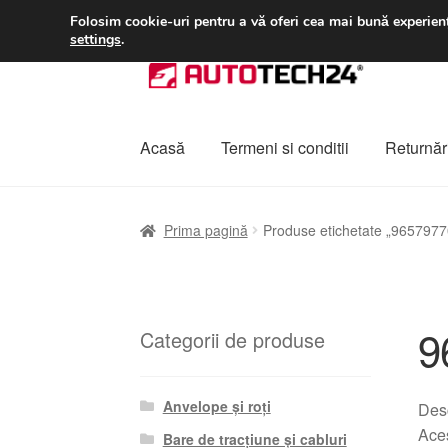
LIVRARE de la 33 lei
Folosim cookie-uri pentru a vă oferi cea mai bună experienț
settings
.
Sari
Sari
la
la
navigare
conținut
Acasă
Termeni si conditii
Returnări
Prima pagină
A lua legatura
Contul meu
Co
Prima pagină
Produse etichetate „965797
Plângere
Plățile
Politică de confidențialitat
9
Categorii de produse
Anvelope și roți
Desc
Aces
Bare de tracțiune și cabluri