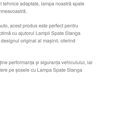
ii tehnice adaptate, lampa noastră spate
umneavoastră.
auto, acest produs este perfect pentru
ptimă cu ajutorul Lampii Spate Stanga
signul original al mașinii, oferind
ine performanța și siguranța vehiculului, iar
edere pe șosele cu Lampa Spate Stanga