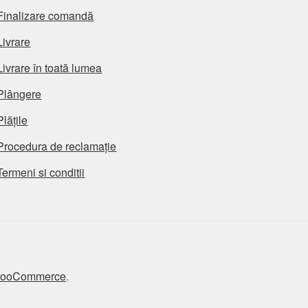
Finalizare comandă
Livrare
Livrare în toată lumea
Plângere
Plățile
Procedura de reclamație
Termeni si conditii
 WooCommerce
.