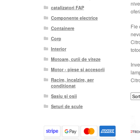
nive
catalizatori FAP
ofer
Componente electrice
Fie 
Containere
nevo
Corp
Citr
Interior
toto
Motoare, cutii de viteze
Inve
Motor - piese si accesorii
lamp
Racire, incalzire, aer
Citr
conditionat
Șasiu și osii
Seturi de scule