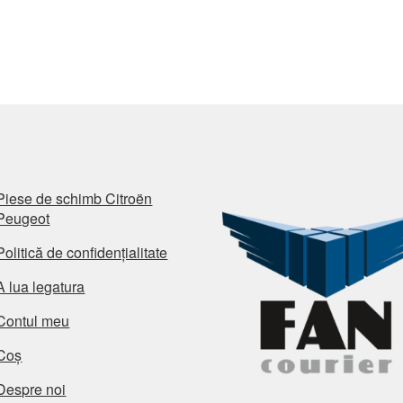
Piese de schimb Citroën
Peugeot
Politică de confidențialitate
A lua legatura
Contul meu
Coș
Despre noi