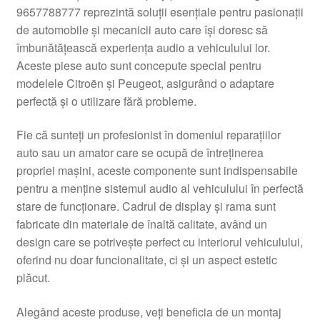
9657788777 reprezintă soluții esențiale pentru pasionații
Livrare
de automobile și mecanicii auto care își doresc să
îmbunătățească experiența audio a vehiculului lor.
Livrare în toată lumea
Aceste piese auto sunt concepute special pentru
modelele Citroën și Peugeot, asigurând o adaptare
Plângere
perfectă și o utilizare fără probleme.
Fie că sunteți un profesionist în domeniul reparațiilor
Plățile
auto sau un amator care se ocupă de întreținerea
propriei mașini, aceste componente sunt indispensabile
Politică de confidențialitate
pentru a menține sistemul audio al vehiculului în perfectă
stare de funcționare. Cadrul de display și rama sunt
Procedura de reclamație
fabricate din materiale de înaltă calitate, având un
design care se potrivește perfect cu interiorul vehiculului,
Termeni si conditii
oferind nu doar funcionalitate, ci și un aspect estetic
plăcut.
Alegând aceste produse, veți beneficia de un montaj