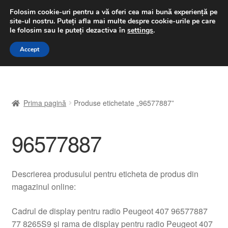
LIVRARE de la 33 lei
Folosim cookie-uri pentru a vă oferi cea mai bună experiență pe
site-ul nostru.
Puteți afla mai multe despre cookie-urile pe care
luni-vineri 9 a.m. - 4 p.m.
031 229 6816
le folosim sau le puteți dezactiva în
settings
.
Sari
Sari
Accept
Meniu
la
la
navigare
conținut
Prima pagină
Prima pagină
Produse etichetate „96577887”
A lua legatura
96577887
Contul meu
Coș
Descrierea produsului pentru eticheta de produs din
magazinul online:
Despre noi
Cadrul de display pentru radio Peugeot 407 96577887
Finalizare comandă
77 8265S9 și rama de display pentru radio Peugeot 407