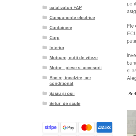
pent
catalizatori FAP
asig
Componente electrice
Fie 
Containere
ECU 
Corp
pute
Interior
Inve
Motoare, cutii de viteze
bună
Motor - piese si accesorii
și a
Racire, incalzire, aer
Aleg
conditionat
Șasiu și osii
Seturi de scule