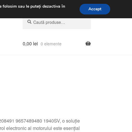
.m.
031 229 6816
e folosim sau le puteți dezactiva în
Accept
Caută
Caută
după:
0,00
lei
0 elemente
1208491 9657489480 1940SV, o soluție
l electronic al motorului este esențial