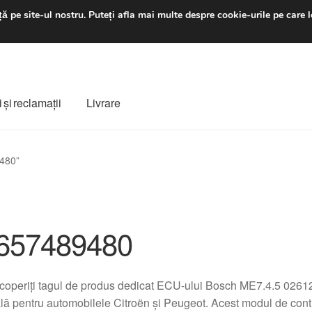
luni-vineri 9 a.m. - 4 p
ă pe site-ul nostru.
Puteți afla mai multe despre cookie-urile pe care l
 şi reclamații
Livrare
ș
Despre noi
Finalizare comandă
Livrare
Livrare în toată lumea
9480”
e
Procedura de reclamație
Termeni si conditii
657489480
coperiți tagul de produs dedicat ECU-ului Bosch ME7.4.5 026
lă pentru automobilele Citroën și Peugeot. Acest modul de contro