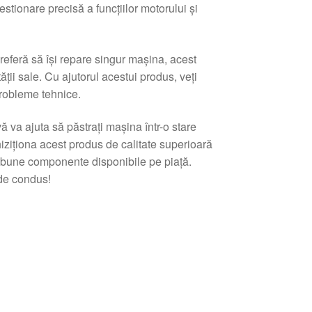
tionare precisă a funcțiilor motorului și
referă să își repare singur mașina, acest
ății sale. Cu ajutorul acestui produs, veți
probleme tehnice.
ă va ajuta să păstrați mașina într-o stare
hiziționa acest produs de calitate superioară
 bune componente disponibile pe piață.
 de condus!