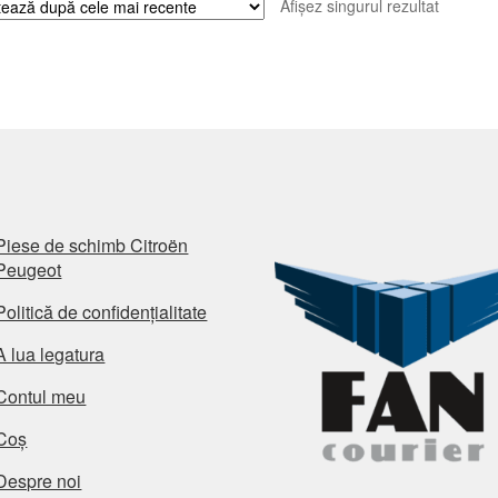
Afișez singurul rezultat
Piese de schimb Citroën
Peugeot
Politică de confidențialitate
A lua legatura
Contul meu
Coș
Despre noi