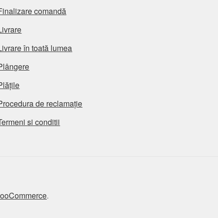
Finalizare comandă
Livrare
Livrare în toată lumea
Plângere
Plățile
Procedura de reclamație
Termeni si conditii
 WooCommerce
.