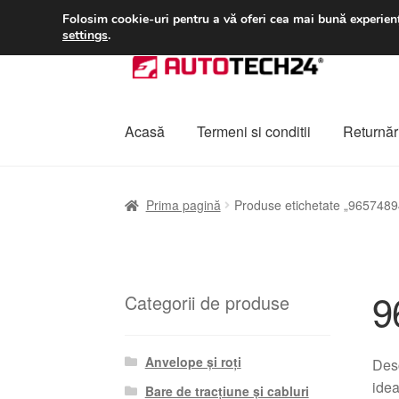
LIVRARE de la 33 lei
Folosim cookie-uri pentru a vă oferi cea mai bună experienț
settings
.
Sari
Sari
la
la
navigare
conținut
Acasă
Termeni si conditii
Returnări
Prima pagină
A lua legatura
Contul meu
Co
Prima pagină
Produse etichetate „965748
Plângere
Plățile
Politică de confidențialitat
9
Categorii de produse
Anvelope și roți
Des
idea
Bare de tracțiune și cabluri