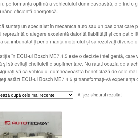
ru performanța optimă a vehiculului dumneavoastră, oferind o ges
urând eficiență energetică.
că sunteți un specialist în mecanica auto sau un pasionat care p
reprezintă o alegere excelentă datorită fiabilității și compatibilit
a să îmbunătățiți performanța motorului și să rezolvați diverse 
stiția în ECU-ul Bosch ME7.4.5 este o decizie inteligentă, care v
 și să evitați cheltuielile suplimentare. Nu ratați ocazia de a ac
sigurați-vă că vehiculul dumneavoastră beneficiază de cele mai
eți astăzi ECU-ul Bosch ME7.4.5 și transformați-vă experiența
Afișez singurul rezultat