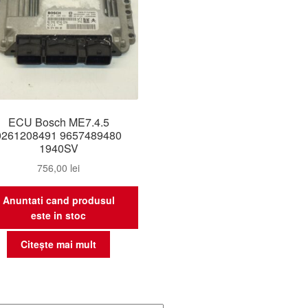
ECU Bosch ME7.4.5
0261208491 9657489480
1940SV
756,00
lei
Anuntati cand produsul
este in stoc
Citește mai mult