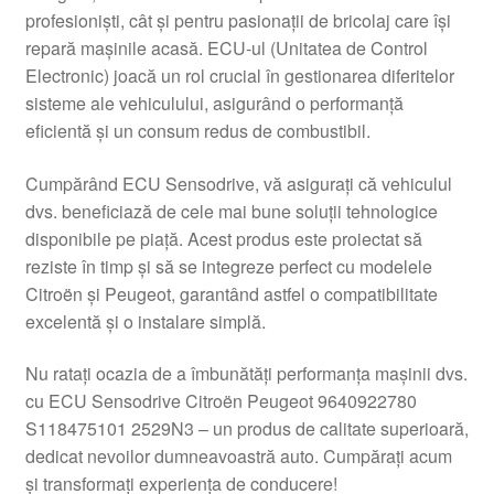
profesioniști, cât și pentru pasionații de bricolaj care își
Livrare
repară mașinile acasă. ECU-ul (Unitatea de Control
Electronic) joacă un rol crucial în gestionarea diferitelor
Livrare în toată lumea
sisteme ale vehiculului, asigurând o performanță
eficientă și un consum redus de combustibil.
Plângere
Cumpărând ECU Sensodrive, vă asigurați că vehiculul
dvs. beneficiază de cele mai bune soluții tehnologice
Plățile
disponibile pe piață. Acest produs este proiectat să
reziste în timp și să se integreze perfect cu modelele
Politică de confidențialitate
Citroën și Peugeot, garantând astfel o compatibilitate
excelentă și o instalare simplă.
Procedura de reclamație
Nu ratați ocazia de a îmbunătăți performanța mașinii dvs.
Termeni si conditii
cu ECU Sensodrive Citroën Peugeot 9640922780
S118475101 2529N3 – un produs de calitate superioară,
dedicat nevoilor dumneavoastră auto. Cumpărați acum
și transformați experiența de conducere!