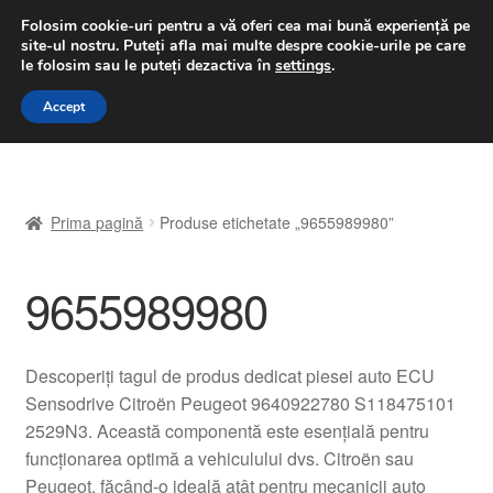
LIVRARE de la 33 lei
Folosim cookie-uri pentru a vă oferi cea mai bună experiență pe
site-ul nostru.
Puteți afla mai multe despre cookie-urile pe care
luni-vineri 9 a.m. - 4 p.m.
031 229 6816
le folosim sau le puteți dezactiva în
settings
.
Sari
Sari
Accept
Meniu
la
la
navigare
conținut
Prima pagină
Prima pagină
Produse etichetate „9655989980”
A lua legatura
9655989980
Contul meu
Coș
Descoperiți tagul de produs dedicat piesei auto ECU
Sensodrive Citroën Peugeot 9640922780 S118475101
Despre noi
2529N3. Această componentă este esențială pentru
funcționarea optimă a vehiculului dvs. Citroën sau
Finalizare comandă
Peugeot, făcând-o ideală atât pentru mecanicii auto