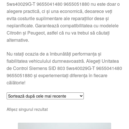
5ws40029G-T 9655041480 9655051880 nu este doar o
alegere practică, ci și una economică, deoarece veți
evita costurile suplimentare ale reparațiilor dese și
neplanificate. Garantează compatibilitatea cu modelele
Citroën și Peugeot, astfel că nu va trebui să căutați
alternative.
Nu ratați ocazia de a îmbunătăți performanța și
fiabilitatea vehiculului dumneavoastră. Alegeți Unitatea
de Control Siemens SID 803 5ws40029G-T 9655041480
9655051880 și experiementați diferența în fiecare
călătorie!
Afișez singurul rezultat