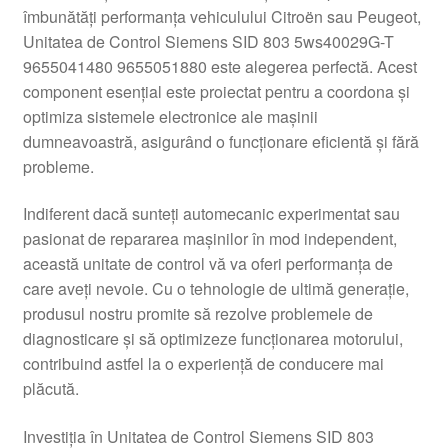
îmbunătăți performanța vehiculului Citroën sau Peugeot,
Livrare
Unitatea de Control Siemens SID 803 5ws40029G-T
9655041480 9655051880 este alegerea perfectă. Acest
Livrare în toată lumea
component esențial este proiectat pentru a coordona și
optimiza sistemele electronice ale mașinii
Plângere
dumneavoastră, asigurând o funcționare eficientă și fără
probleme.
Plățile
Indiferent dacă sunteți automecanic experimentat sau
pasionat de repararea mașinilor în mod independent,
Politică de confidențialitate
această unitate de control vă va oferi performanța de
care aveți nevoie. Cu o tehnologie de ultimă generație,
Procedura de reclamație
produsul nostru promite să rezolve problemele de
diagnosticare și să optimizeze funcționarea motorului,
Termeni si conditii
contribuind astfel la o experiență de conducere mai
plăcută.
Investiția în Unitatea de Control Siemens SID 803