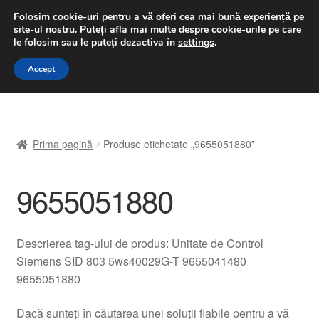
LIVRARE de la 33 lei
Folosim cookie-uri pentru a vă oferi cea mai bună experiență pe
site-ul nostru.
Puteți afla mai multe despre cookie-urile pe care
luni-vineri 9 a.m. - 4 p.m.
031 229 6816
le folosim sau le puteți dezactiva în
settings
.
Sari
Sari
Accept
Meniu
la
la
navigare
conținut
Prima pagină
Prima pagină
Produse etichetate „9655051880”
A lua legatura
9655051880
Contul meu
Coș
Descrierea tag-ului de produs: Unitate de Control
Siemens SID 803 5ws40029G-T 9655041480
Despre noi
9655051880
Finalizare comandă
Dacă sunteți în căutarea unei soluții fiabile pentru a vă