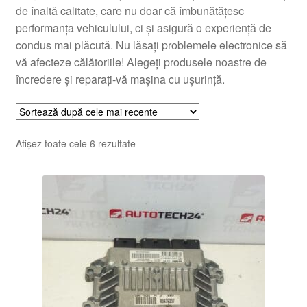
de înaltă calitate, care nu doar că îmbunătățesc
performanța vehiculului, ci și asigură o experiență de
condus mai plăcută. Nu lăsați problemele electronice să
vă afecteze călătoriile! Alegeți produsele noastre de
încredere și reparați-vă mașina cu ușurință.
Sortat
Afișez toate cele 6 rezultate
după
cele
mai
recente