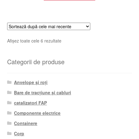
Sortat
Afișez toate cele 6 rezultate
după
cele
Categorii de produse
mai
recente
Anvelope și roți
Bare de tracțiune și cabluri
catalizatori FAP
Componente electrice
Containere
Corp