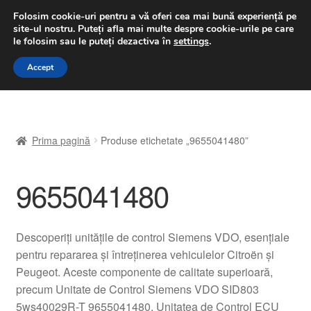
LIVRARE de la 33 lei
Folosim cookie-uri pentru a vă oferi cea mai bună experiență pe
site-ul nostru.
Puteți afla mai multe despre cookie-urile pe care
luni-vineri 9 a.m. - 4 p.m.
031 229 6816
le folosim sau le puteți dezactiva în
settings
.
Sari
Sari
Accept
Meniu
la
la
navigare
conținut
Prima pagină
Prima pagină
Produse etichetate „9655041480”
A lua legatura
9655041480
Contul meu
Coș
Descoperiți unitățile de control Siemens VDO, esențiale
pentru repararea și întreținerea vehiculelor Citroën și
Despre noi
Peugeot. Aceste componente de calitate superioară,
precum Unitate de Control Siemens VDO SID803
Finalizare comandă
5ws40029R-T 9655041480, Unitatea de Control ECU