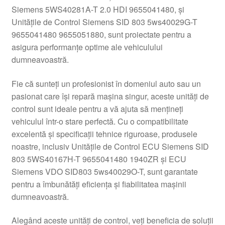
Siemens 5WS40281A-T 2.0 HDI 9655041480, și
Livrare
Unitățile de Control Siemens SID 803 5ws40029G-T
9655041480 9655051880, sunt proiectate pentru a
Livrare în toată lumea
asigura performanțe optime ale vehiculului
dumneavoastră.
Plângere
Fie că sunteți un profesionist în domeniul auto sau un
pasionat care își repară mașina singur, aceste unități de
Plățile
control sunt ideale pentru a vă ajuta să mențineți
vehiculul într-o stare perfectă. Cu o compatibilitate
Politică de confidențialitate
excelentă și specificații tehnice riguroase, produsele
noastre, inclusiv Unitățile de Control ECU Siemens SID
Procedura de reclamație
803 5WS40167H-T 9655041480 1940ZR și ECU
Siemens VDO SID803 5ws40029O-T, sunt garantate
Termeni si conditii
pentru a îmbunătăți eficiența și fiabilitatea mașinii
dumneavoastră.
Alegând aceste unități de control, veți beneficia de soluții