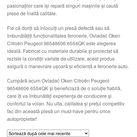
pasionaților care își repară singuri mașinile și caută
Livrare
piese de înaltă calitate.
Livrare în toată lumea
Fie că doriți să înlocuiți un piesă defectă sau să
îmbunătățiți funcționalitatea feronerie, Ovladač Oken
Plângere
Citroën Peugeot 96548606 6554QK este alegerea
ideală. Fabricat cu materiale durabile și proiectat să
reziste la condiții variate de utilizare, acest produs
Plățile
asigură o manevrare ușoară și eficientă a feronerie auto.
Politică de confidențialitate
Cumpără acum Ovladač Oken Citroën Peugeot
96548606 6554QK și beneficiază de o soluție fiabilă,
Procedura de reclamație
care îți va îmbunătăți experiența de conducere și
confortul la volan. Nu uita, calitatea și prețul competitiv
Termeni si conditii
fac din această piesă un must-have pentru orice
autopropietar!