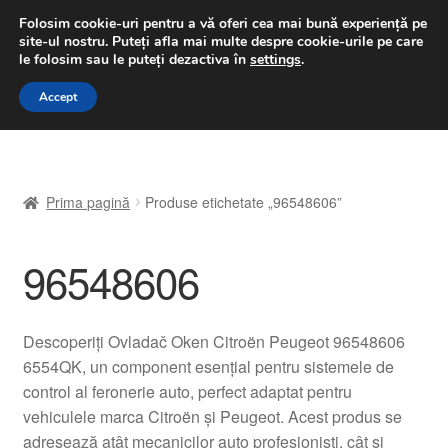
LIVRARE de la 33 lei
Folosim cookie-uri pentru a vă oferi cea mai bună experiență pe
site-ul nostru.
Puteți afla mai multe despre cookie-urile pe care
luni-vineri 9 a.m. - 4 p.m.
031 229 6816
le folosim sau le puteți dezactiva în
settings
.
Sari
Sari
Accept
Meniu
la
la
navigare
conținut
Prima pagină
Prima pagină
Produse etichetate „96548606”
A lua legatura
96548606
Contul meu
Coș
Descoperiți Ovladač Oken Citroën Peugeot 96548606
6554QK, un component esențial pentru sistemele de
Despre noi
control al feronerie auto, perfect adaptat pentru
vehiculele marca Citroën și Peugeot. Acest produs se
Finalizare comandă
adresează atât mecanicilor auto profesioniști, cât și