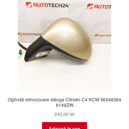
Oglindă retrovizoare stânga Citroën C4 KCW 96548384
8149ZW
242,00
lei
Adaugă în coș