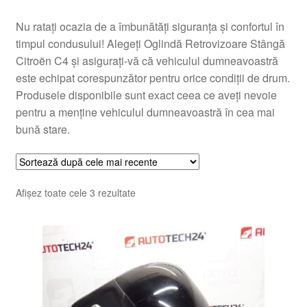
Nu ratați ocazia de a îmbunătăți siguranța și confortul în
timpul condusului! Alegeți Oglindă Retrovizoare Stângă
Citroën C4 și asigurați-vă că vehiculul dumneavoastră
este echipat corespunzător pentru orice condiții de drum.
Produsele disponibile sunt exact ceea ce aveți nevoie
pentru a menține vehiculul dumneavoastră în cea mai
bună stare.
Sortat
Afișez toate cele 3 rezultate
după
cele
mai
recente