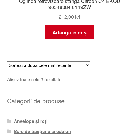
Oglindă retrovizoare stânga Citroën C4 EKQD
96548384 8149ZW
212,00
lei
Adaugă în coș
Sortat
Afișez toate cele 3 rezultate
după
cele
Categorii de produse
mai
recente
Anvelope și roți
Bare de tracțiune și cabluri