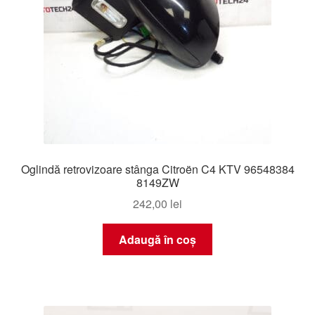
Oglindă retrovizoare stânga Citroën C4 KTV 96548384
8149ZW
242,00
lei
Adaugă în coș