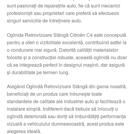
sunt pasionați de reparațiile auto, fie că sunt mecanici
Livrare
profesioniști sau proprietari care preferă să efectueze
singuri serviciile de întreținere auto.
Livrare în toată lumea
Oglinda Retrovizoare Stângă Citroën C4 este concepută
Plângere
pentru a oferi o vizibilitate excelentă, contribuind astfel la
o conducere mai sigură. Datorită calității materialelor
folosite și a construcției robuste, această oglindă nu doar
Plățile
că se integrează perfect în designul mașinii, dar asigură
și durabilitate pe termen lung.
Politică de confidențialitate
Alegând Oglindă Retrovizoare Stângă din gama noastră,
Procedura de reclamație
beneficiați de un produs care întrunește toate
standardele de calitate ale industriei auto și facilitează o
Termeni si conditii
instalare simplă. Indiferent dacă trebuie să înlocuiți o
oglindă deteriorată sau doriți să îmbunătățiți performanța
vizuală a vehiculului dumneavoastră, acest produs este
alegerea ideală.