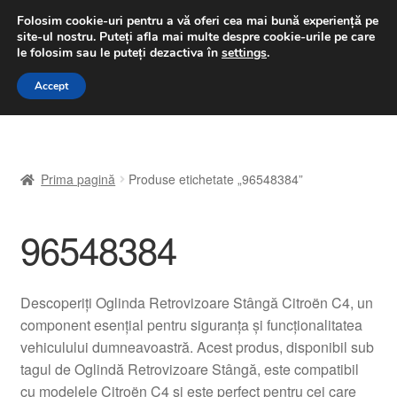
LIVRARE de la 33 lei
Folosim cookie-uri pentru a vă oferi cea mai bună experiență pe
site-ul nostru.
Puteți afla mai multe despre cookie-urile pe care
luni-vineri 9 a.m. - 4 p.m.
031 229 6816
le folosim sau le puteți dezactiva în
settings
.
Sari
Sari
Accept
Meniu
la
la
navigare
conținut
Prima pagină
Prima pagină
Produse etichetate „96548384”
A lua legatura
96548384
Contul meu
Coș
Descoperiți Oglinda Retrovizoare Stângă Citroën C4, un
component esențial pentru siguranța și funcționalitatea
Despre noi
vehiculului dumneavoastră. Acest produs, disponibil sub
tagul de Oglindă Retrovizoare Stângă, este compatibil
Finalizare comandă
cu modelele Citroën C4 și este perfect pentru cei care