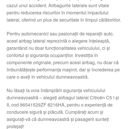
cazul unui accident. Airbagurile laterale sunt vitale
Livrare
pentru reducerea riscurilor în momentul impactului
lateral, oferind un plus de securitate în timpul călătoriilor.
Livrare în toată lumea
Pentru automecanici sau pasionații de reparații auto,
Plângere
acest airbag lateral reprezintă o alegere înțeleaptă,
garantând nu doar funcționalitatea vehiculului, ci și
confortul și siguranța ocupanților. Investiția în
Plățile
componente originale, precum acest airbag, nu doar că
îmbunătățește performanța mașinii, dar și încrederea pe
Politică de confidențialitate
care o aveți în vehiculul dumneavoastră.
Procedura de reclamație
Nu lăsați la voia întâmplării siguranța vehiculului
dumneavoastră – alegeți airbagul lateral Citroën C5 I și
Termeni si conditii
II, cod 96541529ZF 8216HA, pentru o experiență de
conducere sigură și plăcută. Cumpărați acum și
asigurați-vă că dumneavoastră și pasagerii sunteți
protejați!