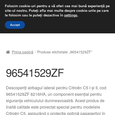
LIVRARE de la 33 lei
Folosim cookie-uri pentru a vă oferi cea mai bună experiență pe
site-ul nostru.
Puteți afla mai multe despre cookie-urile pe care
luni-vineri 9 a.m. - 4 p.m.
031 229 6816
le folosim sau le puteți dezactiva în
settings
.
Sari
Sari
Accept
Meniu
la
la
navigare
conținut
Prima pagină
Prima pagină
Produse etichetate „96541529ZF”
A lua legatura
96541529ZF
Contul meu
Coș
Descoperiți airbagul lateral pentru Citroën C5 I și II, cod
96541529ZF 8216HA, un component esențial pentru
Despre noi
siguranța vehiculului dumneavoastră. Acest produs de
înaltă calitate este proiectat special pentru modelele
Finalizare comandă
Citroën C5, asigurând o protecție optimă pasagerilor în