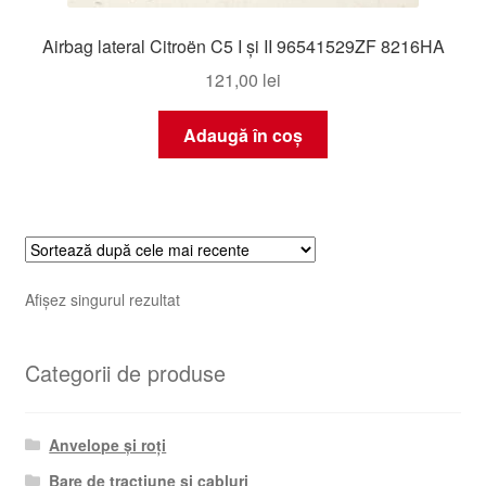
Airbag lateral Citroën C5 I și II 96541529ZF 8216HA
121,00
lei
Adaugă în coș
Afișez singurul rezultat
Categorii de produse
Anvelope și roți
Bare de tracțiune și cabluri