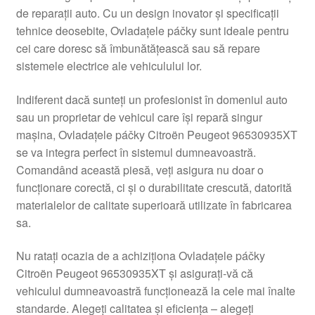
de reparații auto. Cu un design inovator și specificații
Livrare
tehnice deosebite, Ovladațele páčky sunt ideale pentru
cei care doresc să îmbunătățească sau să repare
Livrare în toată lumea
sistemele electrice ale vehiculului lor.
Plângere
Indiferent dacă sunteți un profesionist în domeniul auto
sau un proprietar de vehicul care își repară singur
mașina, Ovladațele páčky Citroën Peugeot 96530935XT
Plățile
se va integra perfect în sistemul dumneavoastră.
Comandând această piesă, veți asigura nu doar o
Politică de confidențialitate
funcționare corectă, ci și o durabilitate crescută, datorită
materialelor de calitate superioară utilizate în fabricarea
Procedura de reclamație
sa.
Termeni si conditii
Nu ratați ocazia de a achiziționa Ovladațele páčky
Citroën Peugeot 96530935XT și asigurați-vă că
vehiculul dumneavoastră funcționează la cele mai înalte
standarde. Alegeți calitatea și eficiența – alegeți