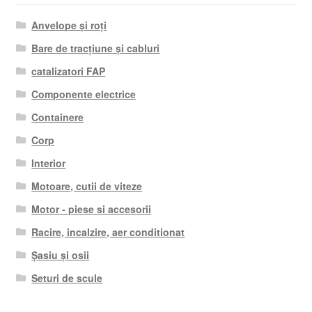
Anvelope și roți
Bare de tracțiune și cabluri
catalizatori FAP
Componente electrice
Containere
Corp
Interior
Motoare, cutii de viteze
Motor - piese si accesorii
Racire, incalzire, aer conditionat
Șasiu și osii
Seturi de scule