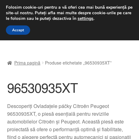
LIVRARE de la 33 lei
Folosim cookie-uri pentru a vă oferi cea mai bună experiență pe
site-ul nostru.
Puteți afla mai multe despre cookie-urile pe care
luni-vineri 9 a.m. - 4 p.m.
031 229 6816
le folosim sau le puteți dezactiva în
settings
.
Sari
Sari
Accept
Meniu
la
la
navigare
conținut
Prima pagină
Prima pagină
Produse etichetate „96530935XT”
A lua legatura
96530935XT
Contul meu
Coș
Descoperiți Ovladațele páčky Citroën Peugeot
96530935XT, o piesă esențială pentru reviziile
Despre noi
automobilelor Citroën și Peugeot. Această piesă este
proiectată să ofere o performanță optimă și fiabilitate,
Finalizare comandă
fiind o alegere perfectă pentru automecanici și pasionații