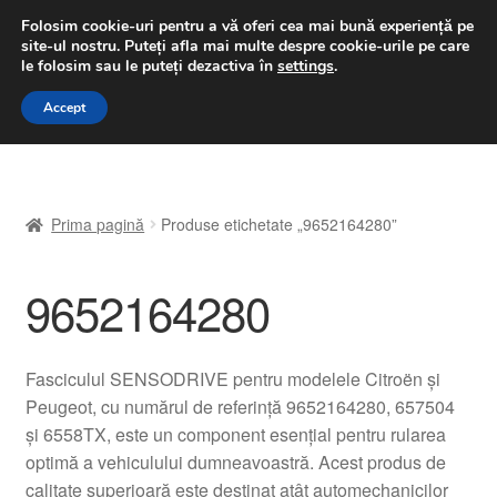
LIVRARE de la 33 lei
Folosim cookie-uri pentru a vă oferi cea mai bună experiență pe
site-ul nostru.
Puteți afla mai multe despre cookie-urile pe care
luni-vineri 9 a.m. - 4 p.m.
031 229 6816
le folosim sau le puteți dezactiva în
settings
.
Sari
Sari
Accept
Meniu
la
la
navigare
conținut
Prima pagină
Prima pagină
Produse etichetate „9652164280”
A lua legatura
9652164280
Contul meu
Coș
Fasciculul SENSODRIVE pentru modelele Citroën și
Peugeot, cu numărul de referință 9652164280, 657504
Despre noi
și 6558TX, este un component esențial pentru rularea
optimă a vehiculului dumneavoastră. Acest produs de
Finalizare comandă
calitate superioară este destinat atât automechanicilor