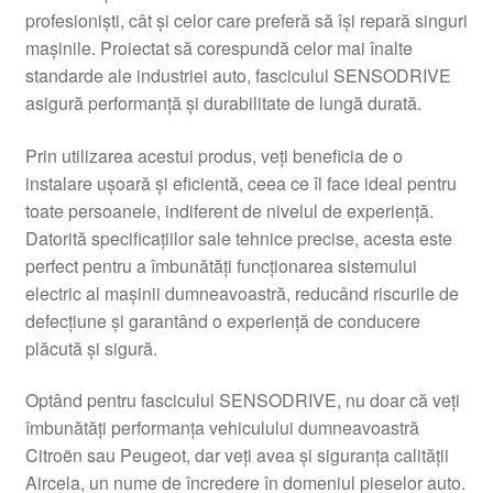
profesioniști, cât și celor care preferă să își repară singuri
Livrare
mașinile. Proiectat să corespundă celor mai înalte
standarde ale industriei auto, fasciculul SENSODRIVE
Livrare în toată lumea
asigură performanță și durabilitate de lungă durată.
Plângere
Prin utilizarea acestui produs, veți beneficia de o
instalare ușoară și eficientă, ceea ce îl face ideal pentru
toate persoanele, indiferent de nivelul de experiență.
Plățile
Datorită specificațiilor sale tehnice precise, acesta este
perfect pentru a îmbunătăți funcționarea sistemului
Politică de confidențialitate
electric al mașinii dumneavoastră, reducând riscurile de
defecțiune și garantând o experiență de conducere
Procedura de reclamație
plăcută și sigură.
Termeni si conditii
Optând pentru fasciculul SENSODRIVE, nu doar că veți
îmbunătăți performanța vehiculului dumneavoastră
Citroën sau Peugeot, dar veți avea și siguranța calității
Aircela, un nume de încredere în domeniul pieselor auto.