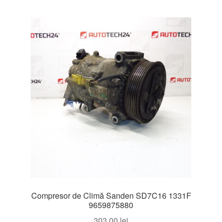
Compresor de Climă Sanden SD7C16 1331F
9659875880
303,00
lei