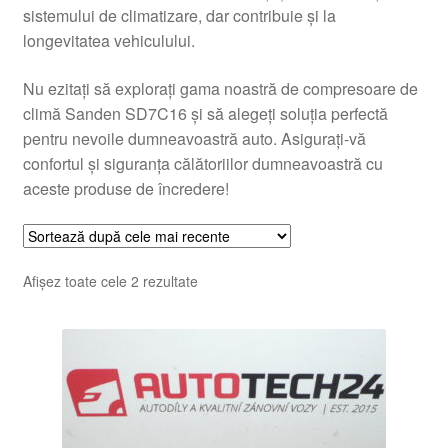
sistemului de climatizare, dar contribuie și la
longevitatea vehiculului.
Nu ezitați să explorați gama noastră de compresoare de
climă Sanden SD7C16 și să alegeți soluția perfectă
pentru nevoile dumneavoastră auto. Asigurați-vă
confortul și siguranța călătoriilor dumneavoastră cu
aceste produse de încredere!
Sortat
Afișez toate cele 2 rezultate
după
cele
mai
recente