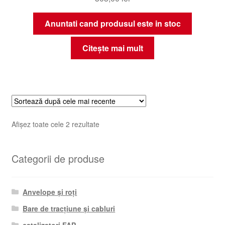
Anuntati cand produsul este in stoc
Citește mai mult
Sortat
Afișez toate cele 2 rezultate
după
cele
Categorii de produse
mai
recente
Anvelope și roți
Bare de tracțiune și cabluri
catalizatori FAP