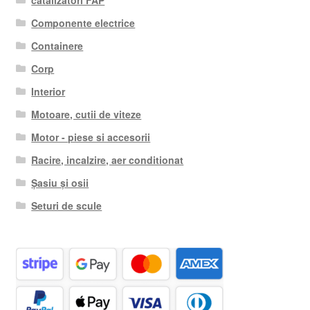
Componente electrice
Containere
Corp
Interior
Motoare, cutii de viteze
Motor - piese si accesorii
Racire, incalzire, aer conditionat
Șasiu și osii
Seturi de scule