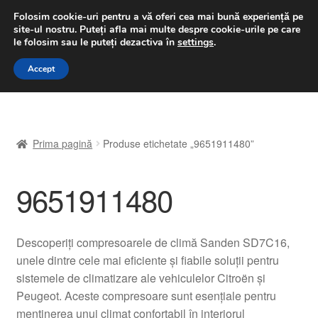
LIVRARE de la 33 lei
Folosim cookie-uri pentru a vă oferi cea mai bună experiență pe
site-ul nostru.
Puteți afla mai multe despre cookie-urile pe care
luni-vineri 9 a.m. - 4 p.m.
031 229 6816
le folosim sau le puteți dezactiva în
settings
.
Sari
Sari
Accept
Meniu
la
la
navigare
conținut
Prima pagină
Prima pagină
Produse etichetate „9651911480”
A lua legatura
9651911480
Contul meu
Coș
Descoperiți compresoarele de climă Sanden SD7C16,
unele dintre cele mai eficiente și fiabile soluții pentru
Despre noi
sistemele de climatizare ale vehiculelor Citroën și
Peugeot. Aceste compresoare sunt esențiale pentru
Finalizare comandă
menținerea unui climat confortabil în interiorul