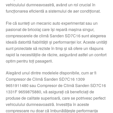
vehiculului dumneavoastră, având un rol crucial în
Livrare
funcționarea eficientă a sistemului de aer condiționat.
Livrare în toată lumea
Fie că sunteți un mecanic auto experimentat sau un
pasionat de bricolaj care își repară mașina singur,
Plângere
compresoarele de climă Sanden SD7C16 sunt alegerea
ideală datorită fiabilității și performanței lor. Aceste unități
sunt proiectate să reziste în timp și să ofere un răspuns
Plățile
rapid la necesitățile de răcire, asigurând astfel un confort
optim pentru toți pasagerii.
Politică de confidențialitate
Alegând unul dintre modelele disponibile, cum ar fi
Procedura de reclamație
Compresor de Climă Sanden SD7C16 1309
9651911480 sau Compresor de Climă Sanden SD7C16
Termeni si conditii
1331F 9659875880, vă asigurați că beneficiați de
produse de calitate superioară, care se potrivesc perfect
vehiculului dumneavoastră. Investiția în aceste
compresoare nu doar că îmbunătățește performanța