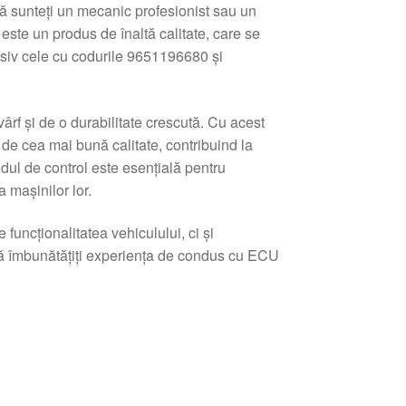
că sunteți un mecanic profesionist sau un
ste un produs de înaltă calitate, care se
usiv cele cu codurile 9651196680 și
rf și de o durabilitate crescută. Cu acest
i de cea mai bună calitate, contribuind la
dul de control este esențială pentru
 mașinilor lor.
uncționalitatea vehiculului, ci și
 să îmbunătățiți experiența de condus cu ECU