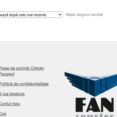
Afișez singurul rezultat
Piese de schimb Citroën
Peugeot
Politică de confidențialitate
A lua legatura
Contul meu
Coș