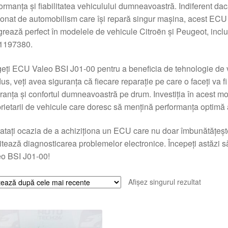
ormanța și fiabilitatea vehiculului dumneavoastră. Indiferent da
onat de automobilism care își repară singur mașina, acest ECU e
grează perfect în modelele de vehicule Citroën și Peugeot, incl
1197380.
eți ECU Valeo BSI J01-00 pentru a beneficia de tehnologie de vâ
us, veți avea siguranța că fiecare reparație pe care o faceți va f
ranța și confortul dumneavoastră pe drum. Investiția în acest mo
rietarii de vehicule care doresc să mențină performanța optimă a
atați ocazia de a achiziționa un ECU care nu doar îmbunătățește f
litează diagnosticarea problemelor electronice. Începeți astăzi
o BSI J01-00!
Afișez singurul rezultat