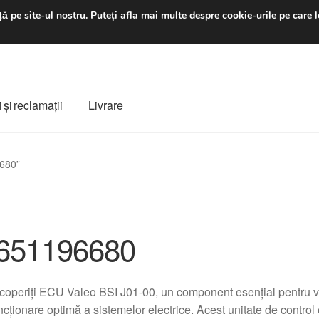
luni-vineri 9 a.m. - 4 p
ă pe site-ul nostru.
Puteți afla mai multe despre cookie-urile pe care l
 şi reclamații
Livrare
ș
Despre noi
Finalizare comandă
Livrare
Livrare în toată lumea
6680”
e
Procedura de reclamație
Termeni si conditii
651196680
operiți ECU Valeo BSI J01-00, un component esențial pentru ve
ncționare optimă a sistemelor electrice. Acest unitate de contro