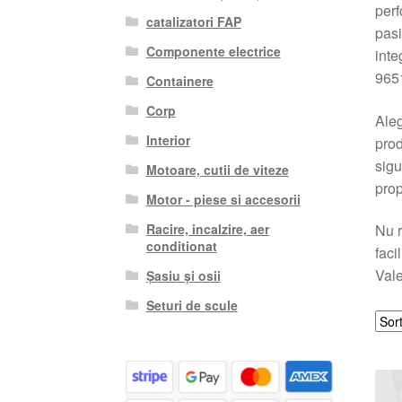
perf
catalizatori FAP
pasi
Componente electrice
inte
965
Containere
Corp
Aleg
Interior
prod
sigu
Motoare, cutii de viteze
prop
Motor - piese si accesorii
Racire, incalzire, aer
Nu r
conditionat
faci
Vale
Șasiu și osii
Seturi de scule