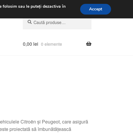
.m.
031 229 6816
e folosim sau le puteți dezactiva în
Accept
Caută
Caută
după:
0,00
lei
0 elemente
hiculele Citroën și Peugeot, care asigură
l este proiectată să îmbunătățească