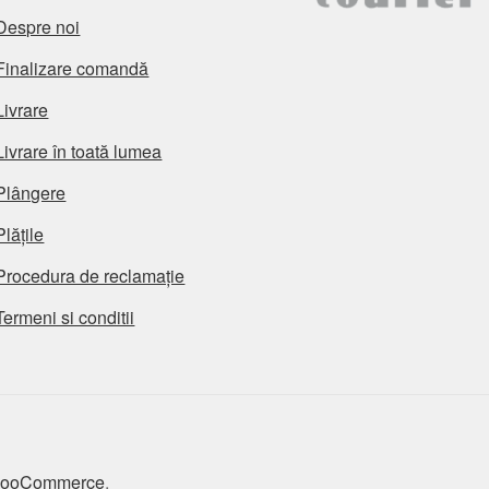
Despre noi
Finalizare comandă
Livrare
Livrare în toată lumea
Plângere
Plățile
Procedura de reclamație
Termeni si conditii
 WooCommerce
.