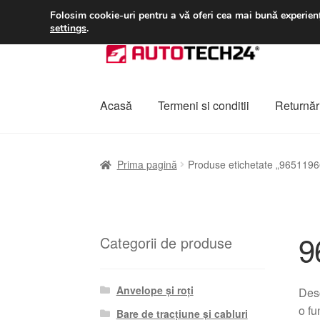
LIVRARE de la 33 lei
Folosim cookie-uri pentru a vă oferi cea mai bună experienț
settings
.
Sari
Sari
la
la
navigare
conținut
Acasă
Termeni si conditii
Returnări
Prima pagină
A lua legatura
Contul meu
Co
Prima pagină
Produse etichetate „965119
Plângere
Plățile
Politică de confidențialitat
9
Categorii de produse
Anvelope și roți
Desc
o fu
Bare de tracțiune și cabluri