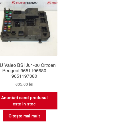
 Valeo BSI J01-00 Citroën
Peugeot 9651196680
9651197380
605,00
lei
Anuntati cand produsul
este in stoc
Citește mai mult