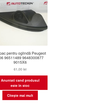
ac pentru oglindă Peugeot
06 96511489 9648300877
9015X6
61,00
lei
Anuntati cand produsul
este in stoc
Citește mai mult