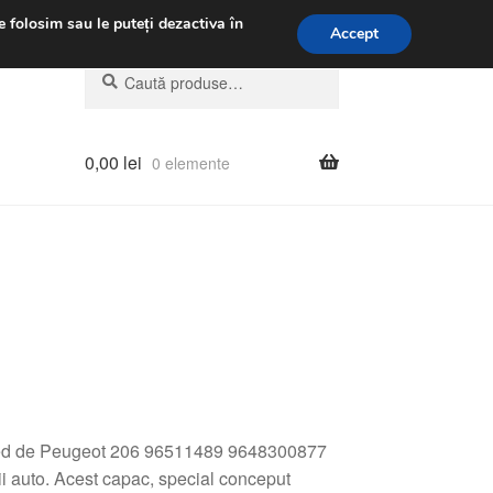
.m.
031 229 6816
e folosim sau le puteți dezactiva în
Accept
Caută
Caută
după:
0,00
lei
0 elemente
gled de Peugeot 206 96511489 9648300877
ii auto. Acest capac, special conceput