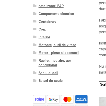
pent
catalizatori FAP
dum
Componente electrice
Fabr
Containere
asig
Corp
pent
Interior
Indi
Motoare, cutii de viteze
capa
Motor - piese si accesorii
comp
Racire, incalzire, aer
conditionat
Nu r
îmbu
Șasiu și osii
Seturi de scule