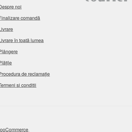
Despre noi
Finalizare comandă
Livrare
Livrare în toată lumea
Plângere
Plățile
Procedura de reclamație
Termeni si conditii
 WooCommerce
.