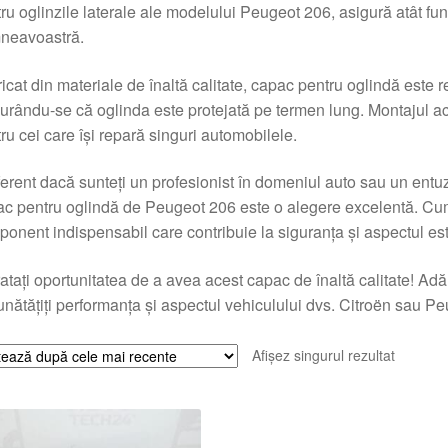
ru oglinzile laterale ale modelului Peugeot 206, asigură atât func
neavoastră.
icat din materiale de înaltă calitate, capac pentru oglindă este re
urându-se că oglinda este protejată pe termen lung. Montajul aces
ru cei care își repară singuri automobilele.
ferent dacă sunteți un profesionist în domeniul auto sau un entuzia
c pentru oglindă de Peugeot 206 este o alegere excelentă. Cum
onent indispensabil care contribuie la siguranța și aspectul es
atați oportunitatea de a avea acest capac de înaltă calitate! Adă
nătățiți performanța și aspectul vehiculului dvs. Citroën sau Pe
Afișez singurul rezultat