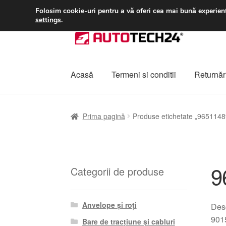
LIVRARE de la 33 lei
Folosim cookie-uri pentru a vă oferi cea mai bună experienț
settings
.
Sari
Sari
la
la
navigare
conținut
Acasă
Termeni si conditii
Returnări
Prima pagină
A lua legatura
Contul meu
Co
Prima pagină
Produse etichetate „9651148
Plângere
Plățile
Politică de confidențialitat
9
Categorii de produse
Anvelope și roți
Des
9015
Bare de tracțiune și cabluri