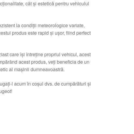
ționalitate, cât și estetică pentru vehiculul
zistent la condiții meteorologice variate,
tui produs este rapid și ușor, fiind perfect
st care își întreține propriul vehicul, acest
părând acest produs, veți beneficia de un
tetic al mașinii dumneavoastră.
ugați-l acum în coșul dvs. de cumpărături și
ugeot!