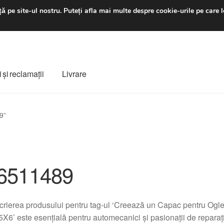
luni-vineri 9 a.m. - 4 p
ă pe site-ul nostru.
Puteți afla mai multe despre cookie-urile pe care l
 şi reclamații
Livrare
ș
Despre noi
Finalizare comandă
Livrare
Livrare în toată lumea
9”
e
Procedura de reclamație
Termeni si conditii
6511489
crierea produsului pentru tag-ul ‘Creează un Capac pentru O
X6’ este esențială pentru automecanici și pasionații de reparaț