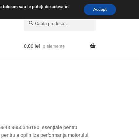
.m.
031 229 6816
e folosim sau le puteți dezactiva în
Accept
Caută
Caută
după:
0,00
lei
0 elemente
6943 9650346180, esențiale pentru
t pentru a optimiza performanța motorului,