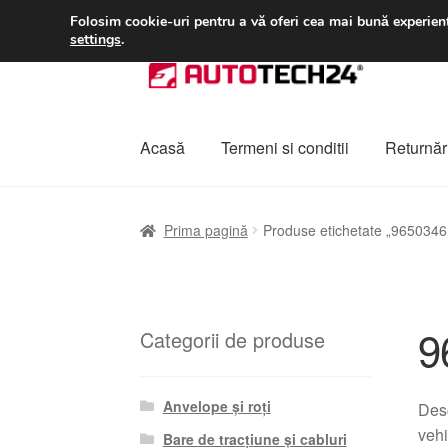
LIVRARE de la 33 lei
Folosim cookie-uri pentru a vă oferi cea mai bună experienț
settings
.
Sari
Sari
la
la
navigare
conținut
Acasă
Termeni si conditii
Returnări
Prima pagină
A lua legatura
Contul meu
Co
Prima pagină
Produse etichetate „965034
Plângere
Plățile
Politică de confidențialitat
9
Categorii de produse
Anvelope și roți
Desc
vehi
Bare de tracțiune și cabluri