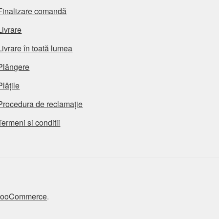
Finalizare comandă
Livrare
Livrare în toată lumea
Plângere
Plățile
Procedura de reclamație
Termeni si conditii
 WooCommerce
.