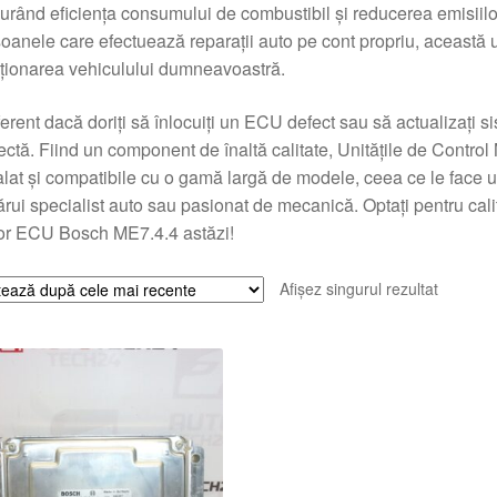
urând eficiența consumului de combustibil și reducerea emisiilo
oanele care efectuează reparații auto pe cont propriu, această 
ționarea vehiculului dumneavoastră.
ferent dacă doriți să înlocuiți un ECU defect sau să actualizați s
ectă. Fiind un component de înaltă calitate, Unitățile de Cont
alat și compatibile cu o gamă largă de modele, ceea ce le face u
ărui specialist auto sau pasionat de mecanică. Optați pentru calitat
or ECU Bosch ME7.4.4 astăzi!
Afișez singurul rezultat