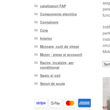
asig
catalizatori FAP
pers
Componente electrice
func
Containere
Indi
Corp
perf
Interior
inst
oric
Motoare, cutii de viteze
Mot
Motor - piese si accesorii
Racire, incalzire, aer
conditionat
Șasiu și osii
Seturi de scule