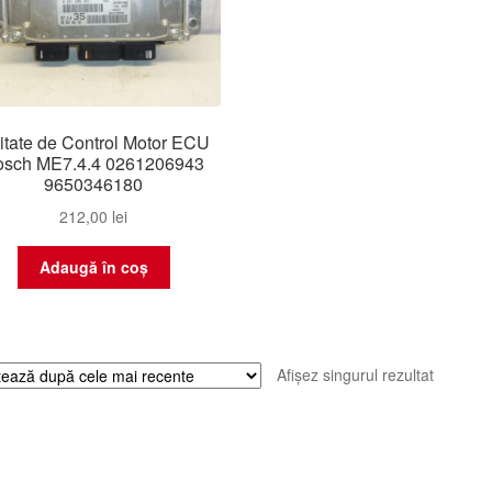
itate de Control Motor ECU
osch ME7.4.4 0261206943
9650346180
212,00
lei
Adaugă în coș
Afișez singurul rezultat