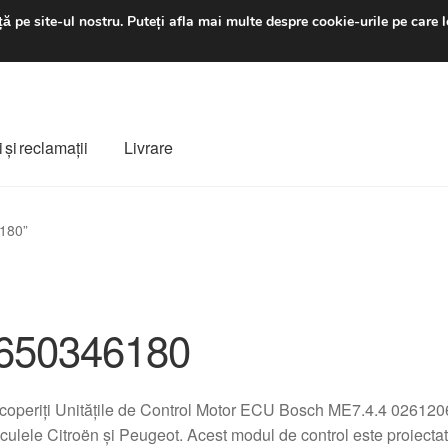
luni-vineri 9 a.m. - 4 p
ă pe site-ul nostru.
Puteți afla mai multe despre cookie-urile pe care l
 şi reclamații
Livrare
ș
Despre noi
Finalizare comandă
Livrare
Livrare în toată lumea
6180”
e
Procedura de reclamație
Termeni si conditii
650346180
operiți Unitățile de Control Motor ECU Bosch ME7.4.4 026120
culele Citroën și Peugeot. Acest modul de control este proiecta