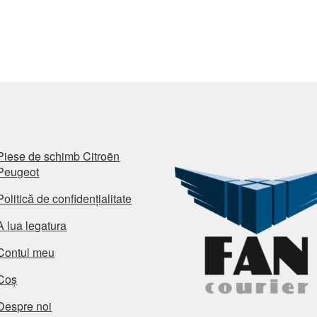
Piese de schimb Citroën
Peugeot
Politică de confidențialitate
A lua legatura
Contul meu
Coș
Despre noi