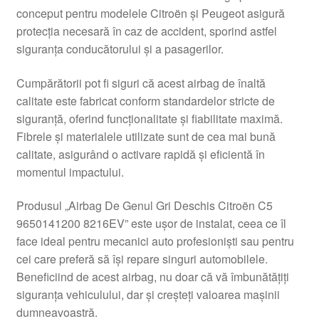
conceput pentru modelele Citroën și Peugeot asigură
Livrare
protecția necesară în caz de accident, sporind astfel
siguranța conducătorului și a pasagerilor.
Livrare în toată lumea
Cumpărătorii pot fi siguri că acest airbag de înaltă
Plângere
calitate este fabricat conform standardelor stricte de
siguranță, oferind funcționalitate și fiabilitate maximă.
Fibrele și materialele utilizate sunt de cea mai bună
Plățile
calitate, asigurând o activare rapidă și eficientă în
momentul impactului.
Politică de confidențialitate
Produsul „Airbag De Genul Gri Deschis Citroën C5
Procedura de reclamație
9650141200 8216EV” este ușor de instalat, ceea ce îl
face ideal pentru mecanici auto profesioniști sau pentru
Termeni si conditii
cei care preferă să își repare singuri automobilele.
Beneficiind de acest airbag, nu doar că vă îmbunătățiți
siguranța vehiculului, dar și creșteți valoarea mașinii
dumneavoastră.