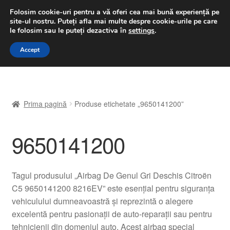
LIVRARE de la 33 lei
Folosim cookie-uri pentru a vă oferi cea mai bună experiență pe
site-ul nostru.
Puteți afla mai multe despre cookie-urile pe care
luni-vineri 9 a.m. - 4 p.m.
031 229 6816
le folosim sau le puteți dezactiva în
settings
.
Sari
Sari
Accept
Meniu
la
la
navigare
conținut
Prima pagină
Prima pagină
Produse etichetate „9650141200”
A lua legatura
9650141200
Contul meu
Coș
Tagul produsului „Airbag De Genul Gri Deschis Citroën
C5 9650141200 8216EV” este esențial pentru siguranța
Despre noi
vehiculului dumneavoastră și reprezintă o alegere
excelentă pentru pasionații de auto-reparații sau pentru
Finalizare comandă
tehnicienii din domeniul auto. Acest airbag special