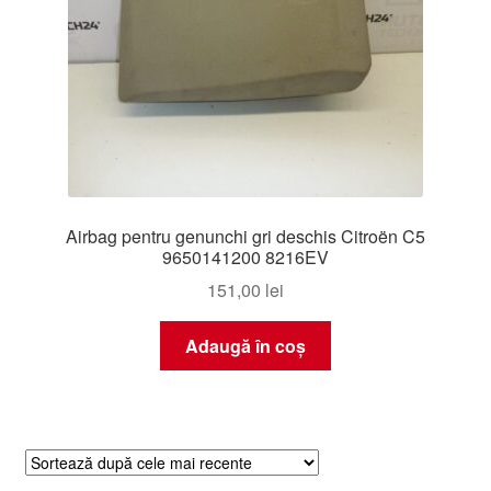
Airbag pentru genunchi gri deschis Citroën C5
9650141200 8216EV
151,00
lei
Adaugă în coș