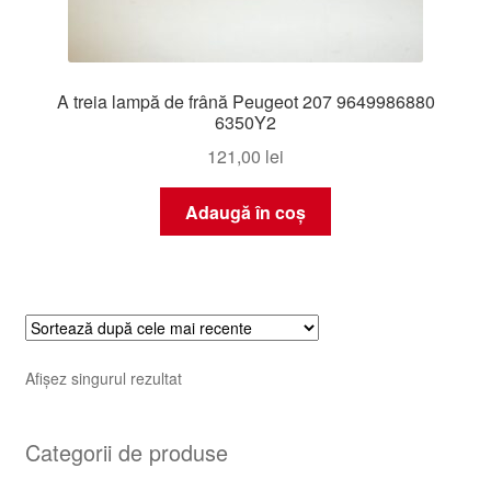
A treia lampă de frână Peugeot 207 9649986880
6350Y2
121,00
lei
Adaugă în coș
Afișez singurul rezultat
Categorii de produse