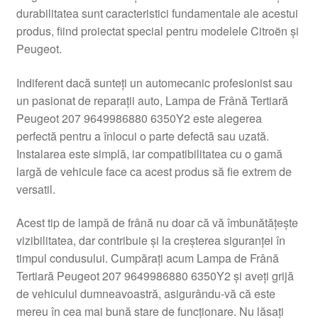
durabilitatea sunt caracteristici fundamentale ale acestui
Livrare
produs, fiind proiectat special pentru modelele Citroën și
Peugeot.
Livrare în toată lumea
Indiferent dacă sunteți un automecanic profesionist sau
Plângere
un pasionat de reparații auto, Lampa de Frână Tertiară
Peugeot 207 9649986880 6350Y2 este alegerea
perfectă pentru a înlocui o parte defectă sau uzată.
Plățile
Instalarea este simplă, iar compatibilitatea cu o gamă
largă de vehicule face ca acest produs să fie extrem de
Politică de confidențialitate
versatil.
Procedura de reclamație
Acest tip de lampă de frână nu doar că vă îmbunătățește
vizibilitatea, dar contribuie și la creșterea siguranței în
Termeni si conditii
timpul condusului. Cumpărați acum Lampa de Frână
Tertiară Peugeot 207 9649986880 6350Y2 și aveți grijă
de vehiculul dumneavoastră, asigurându-vă că este
mereu în cea mai bună stare de funcționare. Nu lăsați