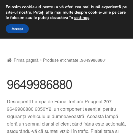
LIVRARE de la 33 lei
Folosim cookie-uri pentru a vă oferi cea mai bună experiență pe
site-ul nostru.
Puteți afla mai multe despre cookie-urile pe care
luni-vineri 9 a.m. - 4 p.m.
031 229 6816
le folosim sau le puteți dezactiva în
settings
.
Sari
Sari
Accept
Meniu
la
la
navigare
conținut
Prima pagină
Prima pagină
Produse etichetate „9649986880”
A lua legatura
9649986880
Contul meu
Coș
Descoperiți Lampa de Frână Tertiară Peugeot 207
9649986880 6350Y2, un component esențial pentru
Despre noi
siguranța vehiculului dumneavoastră. Această lampă
oferă un semnal clar și eficient când frâna este acționată,
Finalizare comandă
asigurându-vă că sunteți vizibil în trafic. Fiabilitatea și